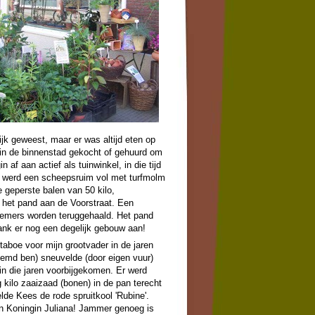
ijk geweest, maar er was altijd eten op
in de binnenstad gekocht of gehuurd om
f aan actief als tuinwinkel, in die tijd
aar werd een scheepsruim vol met turfmolm
 geperste balen van 50 kilo,
in het pand aan de Voorstraat. Een
fnemers worden teruggehaald. Het pand
dank er nog een
degelijk gebouw aan!
aboe voor mijn grootvader in de jaren
noemd ben) sneuvelde (door eigen vuur)
in die jaren voorbijgekomen. Er werd
g kilo zaaizaad (bonen) in de pan terecht
lde Kees de rode spruitkool 'Rubine'.
an Koningin Juliana! Jammer genoeg is