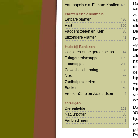
Do
Aardappels e.a. Eetbare Knollen
465
ve
Planten en Schimmels
zo
Eetbare planten
470
va
Fruit
al
390
De
Paddenstoelen en Kefir
28
Bijzondere Planten
41
De
ag
Hulp bij Tuinieren
la
Oogst- en Snoeigereedschap
44
al
Tuingereedschappen
109
na
Tuinhulpjes
260
de
Gewasbescherming
68
de
Mest
56
bi
Zaaihulpmiddelen
190
ve
Boeken
89
bi
VreekenClub en Zaadgidsen
4
en
we
Overigen
De
Dierenliefde
131
'4
Natuurpotten
38
ti
Aanbiedingen
9
ge
ge
Ro