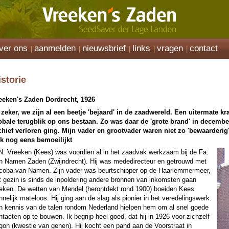
ver ons
aanmelden
nieuwsbrief
links
vragen
contact
istorie
eeken's Zaden Dordrecht, 1926
 zeker, we zijn al een beetje 'bejaard' in de zaadwereld. Een uitermate kra
obale terugblik op ons bestaan. Zo was daar de 'grote brand' in decemb
chief verloren ging. Mijn vader en grootvader waren niet zo 'bewaarderi
k nog eens bemoeilijkt
N. Vreeken (Kees) was voordien al in het zaadvak werkzaam bij de Fa.
n Namen Zaden (Zwijndrecht). Hij was mededirecteur en getrouwd met
coba van Namen. Zijn vader was beurtschipper op de Haarlemmermeer,
t gezin is sinds de inpoldering andere bronnen van inkomsten gaan
eken. De wetten van Mendel (herontdekt rond 1900) boeiden Kees
nnelijk mateloos. Hij ging aan de slag als pionier in het veredelingswerk.
jn kennis van de talen rondom Nederland hielpen hem om al snel goede
ntacten op te bouwen. Ik begrijp heel goed, dat hij in 1926 voor zichzelf
gon (kwestie van genen). Hij kocht een pand aan de Voorstraat in