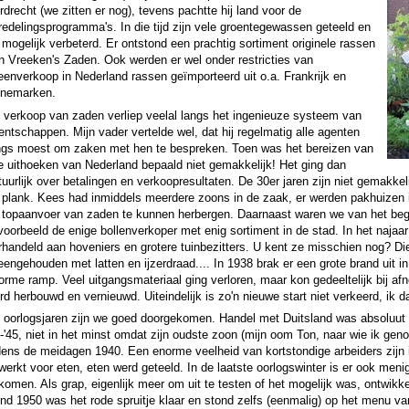
rdrecht (we zitten er nog), tevens pachtte hij land voor de
redelingsprogramma's. In die tijd zijn vele groentegewassen geteeld en
 mogelijk verbeterd. Er ontstond een prachtig sortiment originele rassen
n Vreeken's Zaden. Ook werden er wel onder restricties van
leenverkoop in Nederland rassen geïmporteerd uit o.a. Frankrijk en
nemarken.
 verkoop van zaden verliep veelal langs het ingenieuze systeem van
entschappen. Mijn vader vertelde wel, dat hij regelmatig alle agenten
ngs moest om zaken met hen te bespreken. Toen was het bereizen van
le uithoeken van Nederland bepaald niet gemakkelijk! Het ging dan
tuurlijk over betalingen en verkoopresultaten. De 30er jaren zijn niet gemakkel
 plank. Kees had inmiddels meerdere zoons in de zaak, er werden pakhuizen 
 topaanvoer van zaden te kunnen herbergen. Daarnaast waren we van het begin a
jvoorbeeld de enige bollenverkoper met enig sortiment in de stad. In het naj
rhandeld aan hoveniers en grotere tuinbezitters. U kent ze misschien nog? Die
jeengehouden met latten en ijzerdraad.... In 1938 brak er een grote brand uit 
orme ramp. Veel uitgangsmateriaal ging verloren, maar kon gedeeltelijk bij a
rd herbouwd en vernieuwd. Uiteindelijk is zo'n nieuwe start niet verkeerd, ik 
 oorlogsjaren zijn we goed doorgekomen. Handel met Duitsland was absoluut t
0-'45, niet in het minst omdat zijn oudste zoon (mijn oom Ton, naar wie ik ge
jdens de meidagen 1940. Een enorme veelheid van kortstondige arbeiders zijn 
werkt voor eten, eten werd geteeld. In de laatste oorlogswinter is er ook meni
komen. Als grap, eigenlijk meer om uit te testen of het mogelijk was, ontwikke
nd 1950 was het rode spruitje klaar en stond zelfs (eenmalig) op het menu v