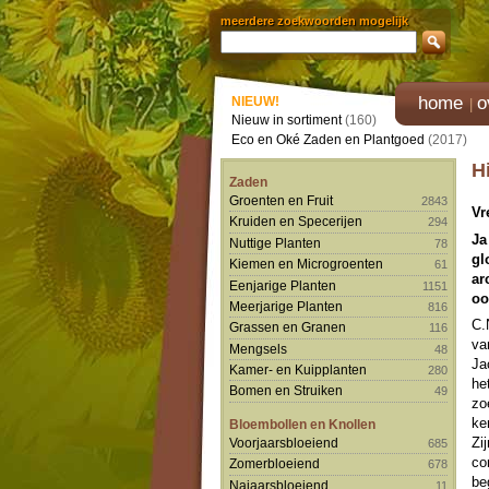
meerdere zoekwoorden mogelijk
home
o
NIEUW!
Nieuw in sortiment
(160)
Eco en Oké Zaden en Plantgoed
(2017)
H
Zaden
Groenten en Fruit
2843
Vr
Kruiden en Specerijen
294
Ja
Nuttige Planten
78
gl
Kiemen en Microgroenten
61
ar
Eenjarige Planten
1151
oo
Meerjarige Planten
816
C.
Grassen en Granen
116
va
Mengsels
48
Ja
Kamer- en Kuipplanten
280
he
Bomen en Struiken
49
zo
ke
Bloembollen en Knollen
Zi
Voorjaarsbloeiend
685
co
Zomerbloeiend
678
be
Najaarsbloeiend
11