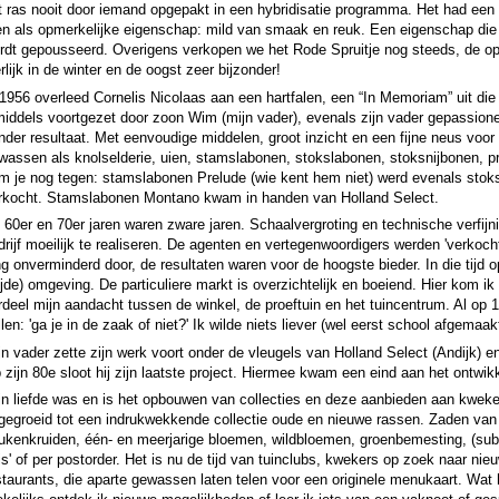
t ras nooit door iemand opgepakt in een hybridisatie programma. Het had ee
en als opmerkelijke eigenschap: mild van smaak en reuk. Een eigenschap die 
rdt gepousseerd. Overigens verkopen we het Rode Spruitje nog steeds, de opb
erlijk in de winter en de oogst zeer bijzonder!
 1956 overleed Cornelis Nicolaas aan een hartfalen, een “In Memoriam” uit die 
middels voortgezet door zoon Wim (mijn vader), evenals zijn vader gepassione
nder resultaat. Met eenvoudige middelen, groot inzicht en een fijne neus voor 
wassen als knolselderie, uien, stamslabonen, stokslabonen, stoksnijbonen, 
m je nog tegen: stamslabonen Prelude (wie kent hem niet) werd evenals stok
rkocht. Stamslabonen Montano kwam in handen van Holland Select.
 60er en 70er jaren waren zware jaren. Schaalvergroting en technische verfijn
drijf moeilijk te realiseren. De agenten en vertegenwoordigers werden 'verkoch
ng onverminderd door, de resultaten waren voor de hoogste bieder. In die tijd 
ijde) omgeving. De particuliere markt is overzichtelijk en boeiend. Hier kom ik 
rdeel mijn aandacht tussen de winkel, de proeftuin en het tuincentrum. Al op 16
llen: 'ga je in de zaak of niet?' Ik wilde niets liever (wel eerst school afgemaa
jn vader zette zijn werk voort onder de vleugels van Holland Select (Andijk) en
 zijn 80e sloot hij zijn laatste project. Hiermee kwam een eind aan het ontwi
jn liefde was en is het opbouwen van collecties en deze aanbieden aan kweker
tgegroeid tot een indrukwekkende collectie oude en nieuwe rassen. Zaden van 
ukenkruiden, één- en meerjarige bloemen, wildbloemen, groenbemesting, (sub)t
is' of per postorder. Het is nu de tijd van tuinclubs, kwekers op zoek naar ni
staurants, die aparte gewassen laten telen voor een originele menukaart. Wa