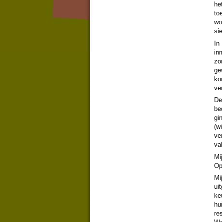
he
to
wo
si
In
in
zo
ge
ko
ve
De
be
gi
(w
ve
va
Mi
Op
Mi
ui
ke
hu
re