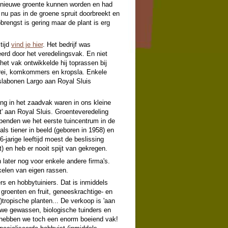
n nieuwe groente kunnen worden en had
nu pas in de groene spruit doorbreekt en
rengst is gering maar de plant is erg
tijd
vind je hier
. Het bedrijf was
erd door het veredelingsvak. En niet
het vak ontwikkelde hij toprassen bij
prei, komkommers en kropsla. Enkele
slabonen Largo aan Royal Sluis
ing in het zaadvak waren in ons kleine
t' aan Royal Sluis. Groenteveredeling
openden we het eerste tuincentrum in de
als tiener in beeld (geboren in 1958) en
-jarige leeftijd moest de beslissing
kt) en heb er nooit spijt van gekregen.
 later nog voor enkele andere firma's.
kkelen van eigen rassen.
s en hobbytuiniers. Dat is inmiddels
groenten en fruit, geneeskrachtige- en
ropische planten... De verkoop is 'aan
euwe gewassen, biologische tuinders en
t hebben we toch een enorm boeiend vak!