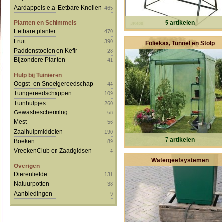
Aardappels e.a. Eetbare Knollen
465
5 artikelen
Planten en Schimmels
Eetbare planten
470
Fruit
390
Foliekas, Tunnel en Stolp
Paddenstoelen en Kefir
28
Bijzondere Planten
41
Hulp bij Tuinieren
Oogst- en Snoeigereedschap
44
Tuingereedschappen
109
Tuinhulpjes
260
Gewasbescherming
68
Mest
56
Zaaihulpmiddelen
190
7 artikelen
Boeken
89
VreekenClub en Zaadgidsen
4
Watergeefsystemen
Overigen
Dierenliefde
131
Natuurpotten
38
Aanbiedingen
9