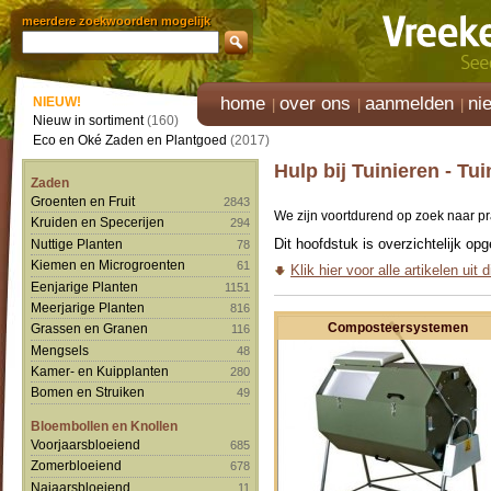
meerdere zoekwoorden mogelijk
home
over ons
aanmelden
ni
NIEUW!
Nieuw in sortiment
(160)
Eco en Oké Zaden en Plantgoed
(2017)
Hulp bij Tuinieren - Tu
Zaden
Groenten en Fruit
2843
We zijn voortdurend op zoek naar p
Kruiden en Specerijen
294
Dit hoofdstuk is overzichtelijk op
Nuttige Planten
78
Kiemen en Microgroenten
61
Klik hier voor alle artikelen uit 
Eenjarige Planten
1151
Meerjarige Planten
816
Composteersystemen
Grassen en Granen
116
Mengsels
48
Kamer- en Kuipplanten
280
Bomen en Struiken
49
Bloembollen en Knollen
Voorjaarsbloeiend
685
Zomerbloeiend
678
Najaarsbloeiend
11