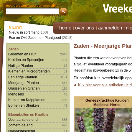
meerdere zoekwoorden mogelijk
home
over ons
aanmelden
ni
NIEUW!
Nieuw in sortiment
(160)
Eco en Oké Zaden en Plantgoed
(2018)
Zaden - Meerjarige Pla
Zaden
Groenten en Fruit
2843
Planten die een winter overleven beh
Kruiden en Specerijen
294
altijd) af, eventueel voorafgegaan do
Nuttige Planten
78
Regelmatig (bijvoorbeeld 1x in de 5 
Kiemen en Microgroenten
61
Eenjarige Planten
1151
Dit hoofdstuk is overzichtelijk op
Meerjarige Planten
816
Klik hier voor alle artikelen uit 
Grassen en Granen
116
Mengsels
48
Kamer- en Kuipplanten
280
Geneeskrachtige Kruiden
Medicinal Herbs
Bomen en Struiken
49
Bloembollen en Knollen
Voorjaarsbloeiend
685
Zomerbloeiend
678
Najaarsbloeiend
11