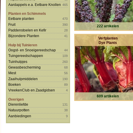
Aardappels e.a. Eetbare Knollen
465
Planten en Schimmels
Eetbare planten
470
Fruit
390
222 artikelen
Paddenstoelen en Kefir
28
Bijzondere Planten
41
Verfplanten
Dye Plants
Hulp bij Tuinieren
Oogst- en Snoeigereedschap
44
Tuingereedschappen
109
Tuinhulpjes
260
Gewasbescherming
68
Mest
56
Zaaihulpmiddelen
190
Boeken
89
VreekenClub en Zaadgidsen
4
609 artikelen
Overigen
Dierenliefde
131
Natuurpotten
38
Aanbiedingen
9