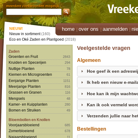
meerdere zoekwoorden mogelijk
home
over ons
aanmelden
ni
NIEUW!
Nieuw in sortiment
(160)
Eco en Oké Zaden en Plantgoed
(2018)
Veelgestelde vragen
Zaden
Groenten en Fruit
2843
Algemeen
Kruiden en Specerijen
294
Nuttige Planten
78
Hoe geef ik een adreswi
Kiemen en Microgroenten
61
Eenjarige Planten
1151
Ik heb een nieuw e-mail
Meerjarige Planten
816
Grassen en Granen
116
Hoe kan ik mijn wachtw
Mengsels
48
Kan ik ook vermeld wor
Kamer- en Kuipplanten
280
Bomen en Struiken
49
Verzenden jullie naar he
Bloembollen en Knollen
Voorjaarsbloeiend
685
Bestellingen
Zomerbloeiend
678
Najaarsbloeiend
11