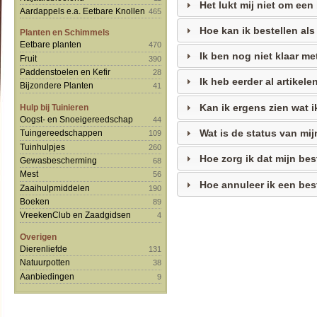
Het lukt mij niet om een
Aardappels e.a. Eetbare Knollen
465
Hoe kan ik bestellen al
Planten en Schimmels
Eetbare planten
470
Ik ben nog niet klaar me
Fruit
390
Paddenstoelen en Kefir
28
Ik heb eerder al artikel
Bijzondere Planten
41
Kan ik ergens zien wat 
Hulp bij Tuinieren
Oogst- en Snoeigereedschap
44
Wat is de status van mij
Tuingereedschappen
109
Tuinhulpjes
260
Hoe zorg ik dat mijn be
Gewasbescherming
68
Mest
56
Hoe annuleer ik een bes
Zaaihulpmiddelen
190
Boeken
89
VreekenClub en Zaadgidsen
4
Overigen
Dierenliefde
131
Natuurpotten
38
Aanbiedingen
9