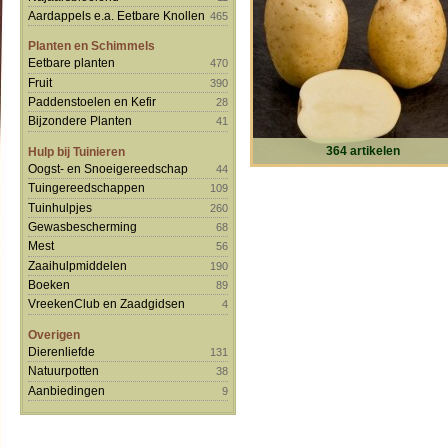
Aardappels e.a. Eetbare Knollen
465
Planten en Schimmels
Eetbare planten
470
Fruit
390
Paddenstoelen en Kefir
28
Bijzondere Planten
41
364 artikelen
Hulp bij Tuinieren
Oogst- en Snoeigereedschap
44
Tuingereedschappen
109
Tuinhulpjes
260
Gewasbescherming
68
Mest
56
Zaaihulpmiddelen
190
Boeken
89
VreekenClub en Zaadgidsen
4
Overigen
Dierenliefde
131
Natuurpotten
38
Aanbiedingen
9