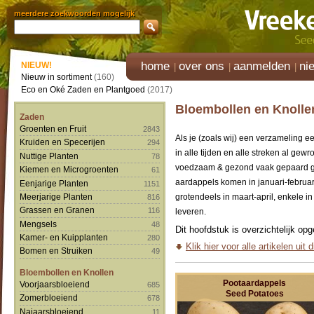
meerdere zoekwoorden mogelijk
home
over ons
aanmelden
ni
NIEUW!
Nieuw in sortiment
(160)
Eco en Oké Zaden en Plantgoed
(2017)
Bloembollen en Knollen
Zaden
Groenten en Fruit
2843
Als je (zoals wij) een verzameling e
Kruiden en Specerijen
294
in alle tijden en alle streken al ge
Nuttige Planten
78
voedzaam & gezond vaak gepaard gaa
Kiemen en Microgroenten
61
aardappels komen in januari-februari
Eenjarige Planten
1151
Meerjarige Planten
grotendeels in maart-april, enkele i
816
Grassen en Granen
116
leveren.
Mengsels
48
Dit hoofdstuk is overzichtelijk op
Kamer- en Kuipplanten
280
Klik hier voor alle artikelen uit 
Bomen en Struiken
49
Bloembollen en Knollen
Pootaardappels
Voorjaarsbloeiend
685
Seed Potatoes
Zomerbloeiend
678
Najaarsbloeiend
11