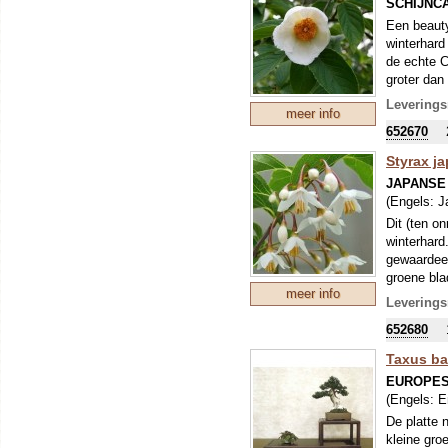
SCHIJNC
Een beauty
winterhard
de echte C
groter dan
herfstkleu
Leverings
meer info
stam is sc
652670
bereikt zi
verkiest S
Styrax j
natuurlijk
JAPANSE
vochtige z
(Engels:
J
de schaduw
beschermd 
Dit (ten o
In (vooral
winterhard
naam die v
gewaardeer
1792) en d
groene blad
meer info
eeuw zijn 
Leverings
bij de naa
652680
op een ill
voorkwam. 
Taxus ba
zodat de d
EUROPES
(Engels:
E
De platte 
kleine gro