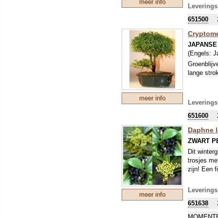
meer info
bijkleurin
Leverings
wordt deze
651500
bitter.
Cryptome
JAPANSE
(Engels:
J
Groenblijv
lange stro
meer info
Leverings
651600
Daphne l
ZWART P
Dit winter
trosjes me
zijn! Een 
Leverings
meer info
651638
MOMENTE