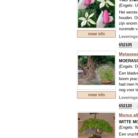
bestaat ui
(Engels:
U
aangeplant
de geslach
Het eerste
geëerd.
houden. Oo
zijn enorm
rozerode v
meer info
grote pot 
Leverings
volkomen w
652105
Metasequ
MOERASC
(Engels:
D
Een bladve
boom prach
had men he
nog voor t
meer info
uiteindeli
Leverings
geschikt a
652120
Morus al
WITTE M
(Engels:
W
Een vrucht