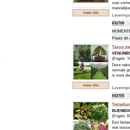
voor vorme
mannelijke 
meer info
een boom, 
Leverings
zeer gelief
652700
MOMENTE
Plaats dit 
Taxus med
VENIJNB
(Engels:
Y
Deze nakom
normale gr
is mooi do
meer info
Leverings
652705
Tetradium
BIJENBO
(Engels:
B
Een fantas
met trosse