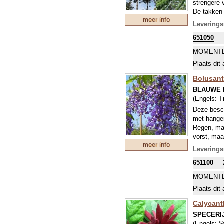
strengere 
De takken 
meer info
mannelijke
Leverings
Deze zeer 
651050
MOMENTE
Plaats dit 
Bolusan
BLAUWE
(Engels:
T
Deze besch
met hangen
Regen, maa
vorst, maa
meer info
Uiteraard 
Leverings
651100
MOMENTE
Plaats dit 
Calycant
SPECERI
(Engels:
S