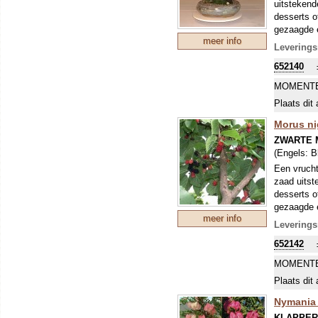
uitstekend
desserts o
gezaagde en
meer info
bevriezing
Leverings
(fertiel =
652140
als BONSAI
tussen wit
MOMENTE
geelgroene
Plaats dit 
Morus ni
ZWARTE 
(Engels:
B
Een vrucht
zaad uitst
desserts o
gezaagde en
meer info
bevriezing
Leverings
(fertiel =
652142
als BONSAI
Uit zaden 
MOMENTE
telen zelf 
Plaats dit 
behaarde t
Nymania
KLAPPE