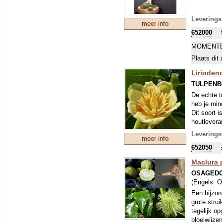
Leverings
meer info
652000
MOMENTE
Plaats dit 
Liriodend
TULPEN
De echte t
heb je min
Dit soort i
houtlevera
van deze b
Leverings
meer info
vlammend o
652050
landschap.
boom is ze
Maclura 
OSAGEDO
(Engels:
O
Een bijzon
grote strui
tegelijk o
bloeiwijze