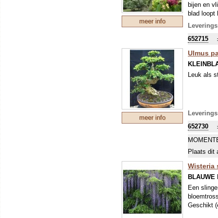
bijen en v
blad loopt 
meer info
middelhoge
Leverings
waar vogel
652715
herfstkleu
Ulmus pa
KLEINBLA
Leuk als s
Leverings
meer info
652730
MOMENTE
Plaats dit 
Wisteria 
BLAUWE 
Een slinge
bloemtross
Geschikt (