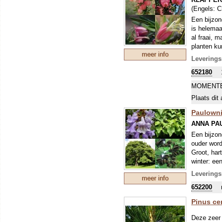
(Engels:
C
Een bijzon
is helemaa
al fraai, m
planten ku
meer info
ze een zon
Leverings
652180
MOMENTE
Plaats dit 
Paulown
ANNA P
Een bijzon
ouder word
Groot, har
winter: ee
strepen in 
Leverings
meer info
652200
Pinus ce
Deze zeer 