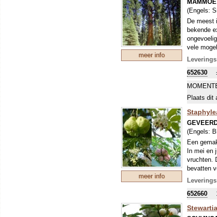
MAMMOE
(Engels:
S
De meest i
bekende e
ongevoelig
vele mogel
meer info
Leverings
652630
MOMENTE
Plaats dit 
Staphyle
GEVEERD
(Engels:
B
Een gemakk
In mei en 
vruchten. 
bevatten ve
meer info
een zonnig
Leverings
652660
Stewarti