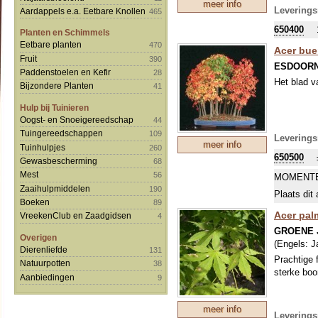
meer info
crèmewit e
Leverings
Aardappels e.a. Eetbare Knollen
465
peultjes m
650400
het hout i
Planten en Schimmels
Eetbare planten
470
Acer bue
Fruit
390
ESDOOR
Paddenstoelen en Kefir
28
Het blad v
Bijzondere Planten
41
Hulp bij Tuinieren
Oogst- en Snoeigereedschap
44
Tuingereedschappen
109
Leverings
meer info
Tuinhulpjes
260
650500
Gewasbescherming
68
Mest
56
MOMENTE
Zaaihulpmiddelen
190
Plaats dit 
Boeken
89
Acer pa
VreekenClub en Zaadgidsen
4
GROENE 
Overigen
(Engels:
J
Dierenliefde
131
Prachtige 
Natuurpotten
38
sterke boo
Aanbiedingen
9
meer info
Leverings