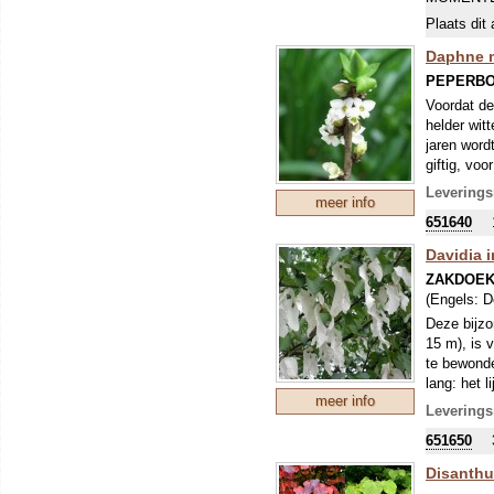
Plaats dit 
Daphne 
PEPERB
Voordat de 
helder wit
jaren word
giftig, voo
Leverings
meer info
651640
Davidia 
ZAKDOE
(Engels:
D
Deze bijzon
15 m), is 
te bewonde
lang: het 
meer info
Omdat dit 
Leverings
veranderin
651650
De zakdoek
Disanthu
bedreigde 