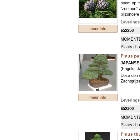
boom op me
“zoemen” v
bijzondere
matrassen 
Leverings
want het h
meer info
652250
eigenschap
geur en zo
MOMENTE
pijnboompi
Plaats dit 
ziektevoor
Pinus par
JAPANSE
(Engels:
J
Deze den w
Zachtgrijz
meer info
Leverings
652300
MOMENTE
Plaats dit 
Pinus th