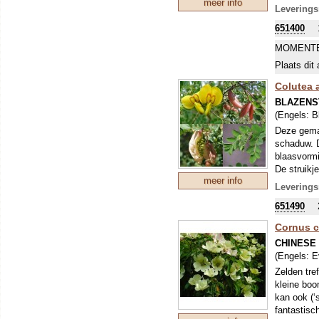
meer info
voor, de w
Leverings
warme plek
651400
MOMENTE
Plaats dit 
Colutea 
BLAZENS
(Engels:
B
Deze gemak
schaduw. D
blaasvormi
De struikj
meer info
tevens haa
Leverings
651490
Cornus c
CHINESE
(Engels:
E
Zelden tref
kleine boo
kan ook (‘
fantastisc