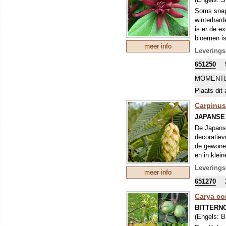
Soms snap 
winterharde
is er de e
bloemen is
meer info
van jonge 
Leverings
van kaneel
651250
hoogte is 
aanwinst! 
MOMENTE
Europa.
Plaats dit 
Carpinus
JAPANSE
De Japanse
decoratiev
de gewone h
en in klei
het uitlop
Leverings
meer info
toelopend. 
651270
gedrongen 
hopbellen 
Carya co
weinig lich
BITTERN
oppervlakk
(Engels:
B