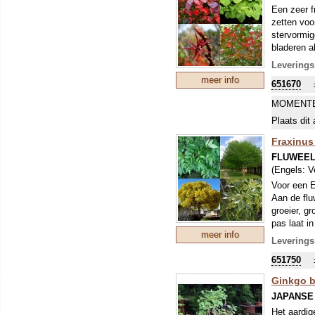
Tegelijk z
Een zeer f
bevat, die
zetten voo
genetische
stervormig
groeikrach
bladeren a
Nog enkele 
Geef ze ee
Leverings
iets zure 
Niet elk
meer info
651670
evenals
voedzam
MOMENTE
Jonge Da
Plaats dit 
oudere b
Fraxinus
Jonge Da
FLUWEEL
toe.
(Engels:
V
Davidia 
Voor een E
over vol
Aan de flu
Davidia 
groeier, g
bezitten
pas laat in
meer info
Het duur
Leverings
spectacu
651750
Voordat je
Ginkgo b
vorst en s
JAPANSE
Wist je da
Het aardig