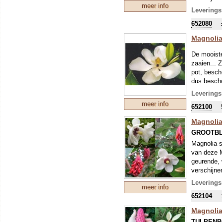
meer info
bolronde v
Leverings
hersenen. 
652080
Magnolia
De mooiste
zaaien... 
pot, besch
dus bescho
Leverings
meer info
652100
Magnolia
GROOTBL
Magnolia s
van deze Ma
geurende, 
verschijne
Ze worden 
Leverings
meer info
bij Magnol
652104
gebruikt. 
In 1908 we
Magnolia 
bleek tege
TULPENB