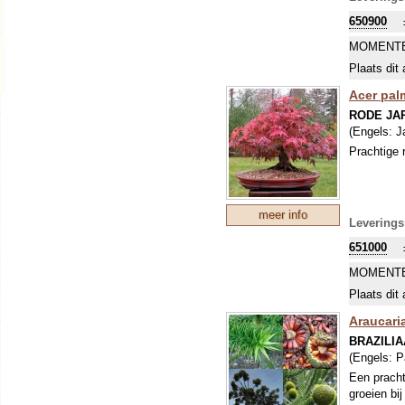
650900
MOMENTE
Plaats dit 
Acer pal
RODE JA
(Engels:
J
Prachtige 
meer info
Leverings
651000
MOMENTE
Plaats dit 
Araucaria
BRAZILI
(Engels:
P
Een pracht
groeien bi