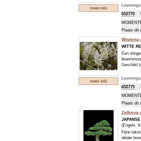
Leverings
meer info
652770
MOMENTE
Plaats dit 
Wisteria 
WITTE R
Een slinge
bloemtross
Geschikt (
Leverings
meer info
652775
MOMENTE
Plaats dit 
Zelkova 
JAPANSE
(Engels:
K
Fijne taks
ideale boo