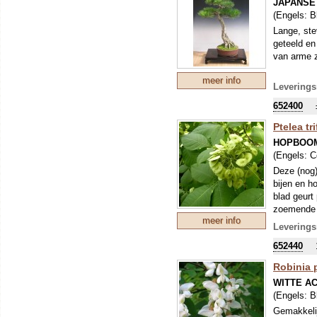
JAPANSE
(Engels:
B
Lange, ste
geteeld en
van arme 
meer info
Leverings
652400
Ptelea tri
HOPBOO
(Engels:
C
Deze (nog)
bijen en h
blad geurt
zoemende b
meer info
winter de 
Leverings
worden geb
652440
wordt maxi
m of klein
Robinia 
WITTE A
(Engels:
B
Gemakkelij