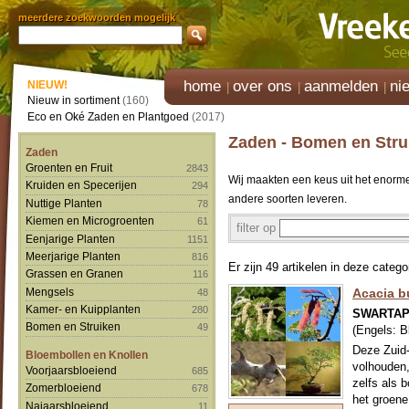
meerdere zoekwoorden mogelijk
home
over ons
aanmelden
ni
NIEUW!
Nieuw in sortiment
(160)
Eco en Oké Zaden en Plantgoed
(2017)
Zaden - Bomen en Stru
Zaden
Groenten en Fruit
2843
Wij maakten een keus uit het enorm
Kruiden en Specerijen
294
andere soorten leveren.
Nuttige Planten
78
Kiemen en Microgroenten
61
filter op
Eenjarige Planten
1151
Meerjarige Planten
816
Er zijn 49 artikelen in deze catego
Grassen en Granen
116
Mengsels
Acacia b
48
Kamer- en Kuipplanten
280
SWARTAP
Bomen en Struiken
49
(Engels:
B
Deze Zuid-
Bloembollen en Knollen
volhouden,
Voorjaarsbloeiend
685
zelfs als 
Zomerbloeiend
678
het groene 
Najaarsbloeiend
11