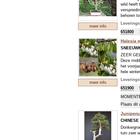
Trompenbur
wild heeft
verspreidi
behoren to
Zeer gesch
Leverings
meer info
grote kuip
651800
Halesia 
SNEEUW
ZEER GE
Deze midde
het voorja
hele winte
jaar groei
Leverings
meer info
651900
MOMENTE
Plaats dit 
Juniperu
CHINESE
Donkergroe
tuin zeer w