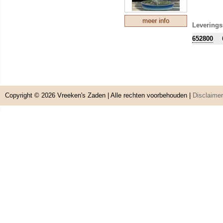
meer info
Leverings
652800
Copyright © 2026
Vreeken's Zaden
| Alle rechten voorbehouden |
Disclaimer