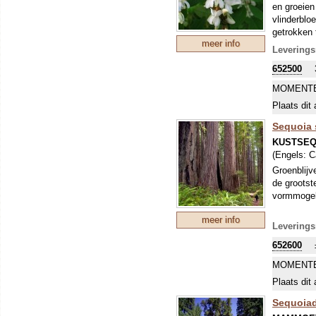
en groeien
vlinderblo
getrokken 
meer info
Leverings
652500
MOMENTE
Plaats dit 
Sequoia 
KUSTSEQ
(Engels:
C
Groenblijv
de grootst
vormmogel
meer info
Leverings
652600
MOMENTE
Plaats dit 
Sequoia