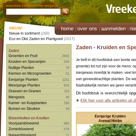
meerdere zoekwoorden mogelijk
home
over ons
aanmelden
ni
NIEUW!
Nieuw in sortiment
(160)
Eco en Oké Zaden en Plantgoed
(2017)
Zaden - Kruiden en Spe
Zaden
Groenten en Fruit
2843
Je treft in dit hoofdstuk een bonte 
Kruiden en Specerijen
294
groente) tot nut zijn voor de mens: 
Nuttige Planten
78
siergewas moeilijk te maken, veel k
Kiemen en Microgroenten
61
van geneeskrachtige planten. De wer
Eenjarige Planten
1151
Meerjarige Planten
Nadrukkelijk nemen we geen verant
816
Grassen en Granen
116
Dit hoofdstuk is overzichtelijk op
Mengsels
48
Klik hier voor alle artikelen uit 
Kamer- en Kuipplanten
280
Bomen en Struiken
49
Eenjarige Kruiden
Bloembollen en Knollen
Annual Herbs
Voorjaarsbloeiend
685
Zomerbloeiend
678
Najaarsbloeiend
11