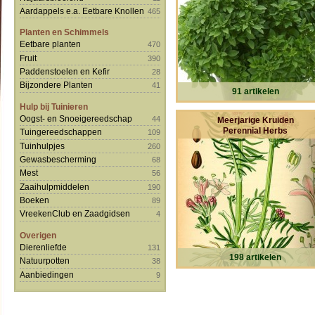
Aardappels e.a. Eetbare Knollen
465
Planten en Schimmels
Eetbare planten
470
Fruit
390
Paddenstoelen en Kefir
28
Bijzondere Planten
41
91 artikelen
Hulp bij Tuinieren
Oogst- en Snoeigereedschap
44
Meerjarige Kruiden
Perennial Herbs
Tuingereedschappen
109
Tuinhulpjes
260
Gewasbescherming
68
Mest
56
Zaaihulpmiddelen
190
Boeken
89
VreekenClub en Zaadgidsen
4
Overigen
Dierenliefde
131
198 artikelen
Natuurpotten
38
Aanbiedingen
9