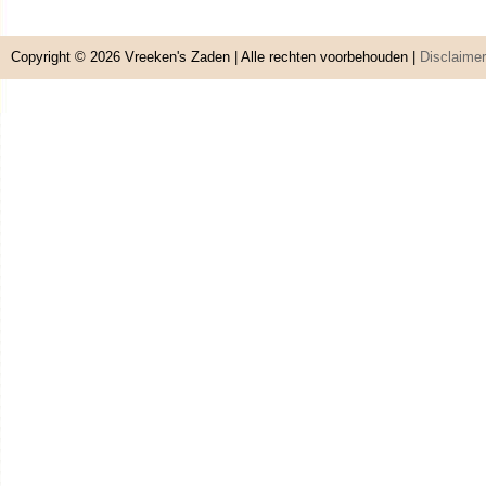
Copyright © 2026
Vreeken's Zaden
| Alle rechten voorbehouden |
Disclaimer