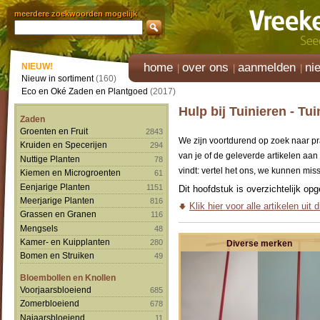
meerdere zoekwoorden mogelijk
home
over ons
aanmelden
ni
NIEUW!
Nieuw in sortiment
(160)
Eco en Oké Zaden en Plantgoed
(2017)
Hulp bij Tuinieren - T
Zaden
Groenten en Fruit
2843
We zijn voortdurend op zoek naar p
Kruiden en Specerijen
294
van je of de geleverde artikelen aan
Nuttige Planten
78
vindt: vertel het ons, we kunnen mis
Kiemen en Microgroenten
61
Eenjarige Planten
1151
Dit hoofdstuk is overzichtelijk op
Meerjarige Planten
816
Klik hier voor alle artikelen uit 
Grassen en Granen
116
Mengsels
48
Kamer- en Kuipplanten
280
Diverse merken
Bomen en Struiken
49
Bloembollen en Knollen
Voorjaarsbloeiend
685
Zomerbloeiend
678
Najaarsbloeiend
11