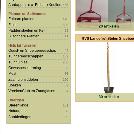
Aardappels e.a. Eetbare Knollen
465
Planten en Schimmels
Eetbare planten
470
Fruit
390
20 artikelen
Paddenstoelen en Kefir
28
Bijzondere Planten
41
RVS Lange(re) Stelen Sneeboe
Hulp bij Tuinieren
Oogst- en Snoeigereedschap
44
Tuingereedschappen
109
Tuinhulpjes
260
Gewasbescherming
68
Mest
56
Zaaihulpmiddelen
190
Boeken
89
VreekenClub en Zaadgidsen
4
30 artikelen
Overigen
Dierenliefde
131
Natuurpotten
38
Aanbiedingen
9