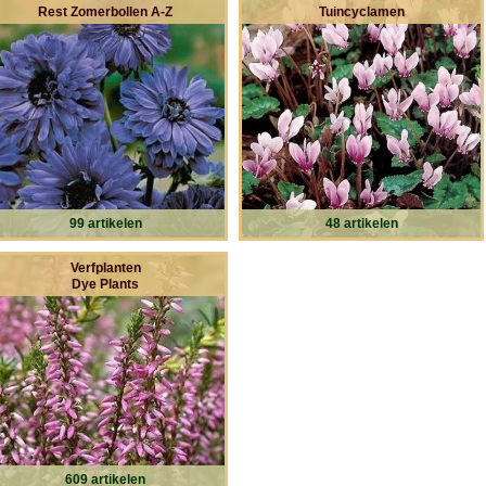
Rest Zomerbollen A-Z
Tuincyclamen
99 artikelen
48 artikelen
Verfplanten
Dye Plants
609 artikelen