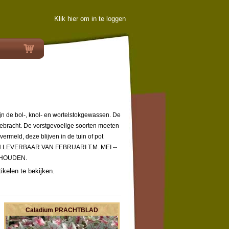
Klik hier om in te loggen
jn de bol-, knol- en wortelstokgewassen. De
 gebracht. De vorstgevoelige soorten moeten
ermeld, deze blijven in de tuin of pot
JN LEVERBAAR VAN FEBRUARI T.M. MEI --
EHOUDEN.
ikelen te bekijken.
Caladium PRACHTBLAD