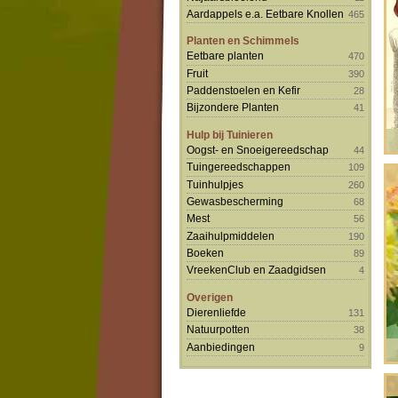
Aardappels e.a. Eetbare Knollen
465
Planten en Schimmels
Eetbare planten
470
Fruit
390
Paddenstoelen en Kefir
28
Bijzondere Planten
41
Hulp bij Tuinieren
Oogst- en Snoeigereedschap
44
Tuingereedschappen
109
Tuinhulpjes
260
Gewasbescherming
68
Mest
56
Zaaihulpmiddelen
190
Boeken
89
VreekenClub en Zaadgidsen
4
Overigen
Dierenliefde
131
Natuurpotten
38
Aanbiedingen
9