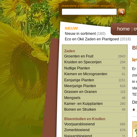
meerdere zoekwoorden mogelijk
home
o
NIEUW!
Nieuw in sortiment
(160)
Eco en Oké Zaden en Plantgoed
(2018)
B
Zaden
Groenten en Fruit
2843
le
Kruiden en Specerijen
294
Nuttige Planten
78
Er
Kiemen en Microgroenten
61
zo
Eenjarige Planten
1151
in 
Meerjarige Planten
816
st
Grassen en Granen
116
TE
Mengsels
48
Di
Kamer- en Kuipplanten
280
Bomen en Struiken
49
Bloembollen en Knollen
Voorjaarsbloeiend
685
Zomerbloeiend
678
Najaarsbloeiend
11