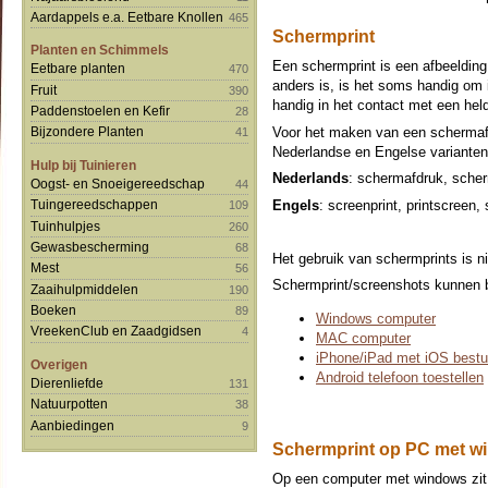
Aardappels e.a. Eetbare Knollen
465
Schermprint
Planten en Schimmels
Een schermprint is een afbeeldin
Eetbare planten
470
anders is, is het soms handig om 
Fruit
390
handig in het contact met een held
Paddenstoelen en Kefir
28
Voor het maken van een schermafd
Bijzondere Planten
41
Nederlandse en Engelse varianten 
Hulp bij Tuinieren
Nederlands
: schermafdruk, sche
Oogst- en Snoeigereedschap
44
Engels
: screenprint, printscreen,
Tuingereedschappen
109
Tuinhulpjes
260
Gewasbescherming
68
Het gebruik van schermprints is n
Mest
56
Schermprint/screenshots kunnen b
Zaaihulpmiddelen
190
Boeken
89
Windows computer
VreekenClub en Zaadgidsen
4
MAC computer
iPhone/iPad met iOS best
Overigen
Android telefoon toestellen
Dierenliefde
131
Natuurpotten
38
Aanbiedingen
9
Schermprint op PC met 
Op een computer met windows zit r