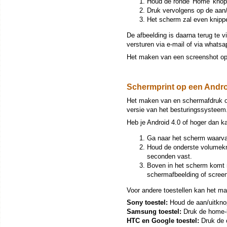
Houd de ronde 'Home' knop
Druk vervolgens op de aan/
Het scherm zal even knipp
De afbeelding is daarna terug te v
versturen via e-mail of via whatsa
Het maken van een screenshot op 
Schermprint op een Andro
Het maken van en schermafdruk op e
versie van het besturingssysteem
Heb je Android 4.0 of hoger dan k
Ga naar het scherm waarva
Houd de onderste volumekno
seconden vast.
Boven in het scherm komt 
schermafbeelding of screens
Voor andere toestellen kan het ma
Sony toestel:
Houd de aan/uitknop
Samsung toestel:
Druk de home-k
HTC en Google toestel:
Druk de o