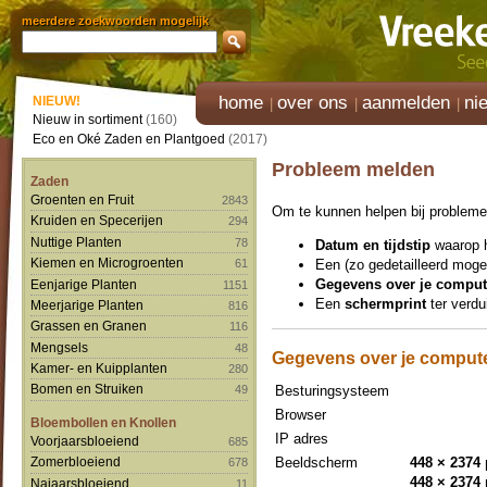
meerdere zoekwoorden mogelijk
home
over ons
aanmelden
ni
NIEUW!
Nieuw in sortiment
(160)
Eco en Oké Zaden en Plantgoed
(2017)
Probleem melden
Zaden
Groenten en Fruit
2843
Om te kunnen helpen bij problemen
Kruiden en Specerijen
294
Nuttige Planten
78
Datum en tijdstip
waarop h
Kiemen en Microgroenten
Een (zo gedetailleerd moge
61
Gegevens over je comput
Eenjarige Planten
1151
Een
schermprint
ter verdui
Meerjarige Planten
816
Grassen en Granen
116
Mengsels
48
Gegevens over je comput
Kamer- en Kuipplanten
280
Bomen en Struiken
Besturingsysteem
49
Browser
Bloembollen en Knollen
IP adres
Voorjaarsbloeiend
685
Beeldscherm
448 × 2374 
Zomerbloeiend
678
448 × 2374 
Najaarsbloeiend
11