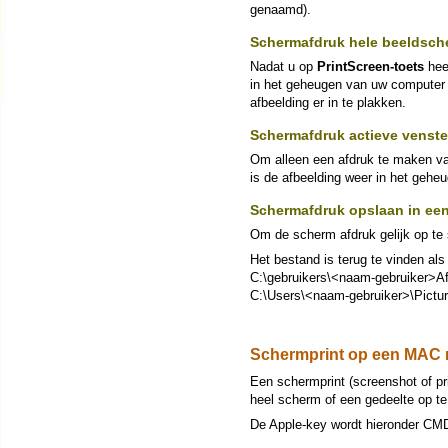
genaamd).
Schermafdruk hele beeldsch
Nadat u op
PrintScreen-toets
hee
in het geheugen van uw computer
afbeelding er in te plakken.
Schermafdruk actieve venste
Om alleen een afdruk te maken va
is de afbeelding weer in het geheu
Schermafdruk opslaan in ee
Om de scherm afdruk gelijk op te 
Het bestand is terug te vinden al
C:\gebruikers\<naam-gebruiker>A
C:\Users\<naam-gebruiker>\Pictu
Schermprint op een MAC
Een schermprint (screenshot of pr
heel scherm of een gedeelte op te
De Apple-key wordt hieronder C