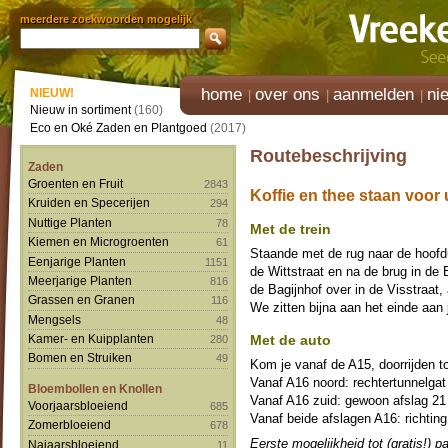
meerdere zoekwoorden mogelijk
home
over ons
aanmelden
ni
NIEUW!
Nieuw in sortiment
(160)
Eco en Oké Zaden en Plantgoed
(2017)
Routebeschrijving
Zaden
Groenten en Fruit
2843
Koffie en thee staan voor 
Kruiden en Specerijen
294
Nuttige Planten
78
Met de trein
Kiemen en Microgroenten
61
Staande met de rug naar de hoofdu
Eenjarige Planten
1151
de Wittstraat en na de brug in de 
Meerjarige Planten
816
de Bagijnhof over in de Visstraat,
Grassen en Granen
116
We zitten bijna aan het einde aan 
Mengsels
48
Kamer- en Kuipplanten
Met de auto
280
Bomen en Struiken
49
Kom je vanaf de A15, doorrijden to
Vanaf A16 noord: rechtertunnelgat
Bloembollen en Knollen
Vanaf A16 zuid: gewoon afslag 21
Voorjaarsbloeiend
685
Vanaf beide afslagen A16: richting
Zomerbloeiend
678
Eerste mogelijkheid tot (gratis!) p
Najaarsbloeiend
11