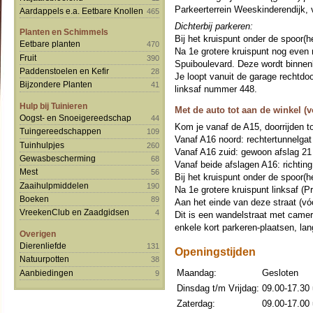
Parkeerterrein Weeskinderendijk, vo
Aardappels e.a. Eetbare Knollen
465
Dichterbij parkeren:
Planten en Schimmels
Bij het kruispunt onder de spoor(h
Eetbare planten
470
Na 1e grotere kruispunt nog even 
Fruit
390
Spuiboulevard. Deze wordt binnenk
Paddenstoelen en Kefir
28
Je loopt vanuit de garage rechtdoor
Bijzondere Planten
41
linksaf nummer 448.
Hulp bij Tuinieren
Met de auto tot aan de winkel (v
Oogst- en Snoeigereedschap
44
Kom je vanaf de A15, doorrijden to
Tuingereedschappen
109
Vanaf A16 noord: rechtertunnelgat
Tuinhulpjes
260
Vanaf A16 zuid: gewoon afslag 21
Gewasbescherming
68
Vanaf beide afslagen A16: richting
Mest
56
Bij het kruispunt onder de spoor(h
Zaaihulpmiddelen
190
Na 1e grotere kruispunt linksaf (Pr
Boeken
89
Aan het einde van deze straat (vó
VreekenClub en Zaadgidsen
4
Dit is een wandelstraat met camera
enkele kort parkeren-plaatsen, la
Overigen
Dierenliefde
131
Openingstijden
Natuurpotten
38
Maandag:
Gesloten
Aanbiedingen
9
Dinsdag t/m Vrijdag:
09.00-17.30 
Zaterdag:
09.00-17.00 