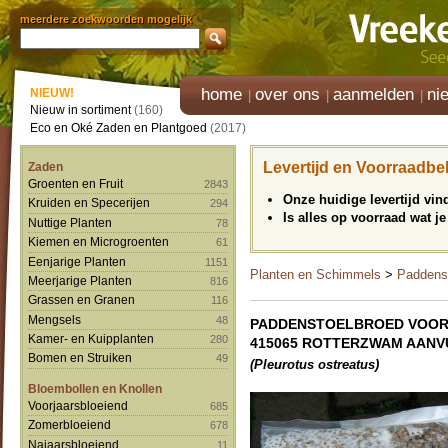
meerdere zoekwoorden mogelijk
home
over ons
aanmelden
ni
NIEUW!
Nieuw in sortiment
(160)
Eco en Oké Zaden en Plantgoed
(2017)
Levertijd en Voorraadbe
Zaden
Groenten en Fruit
2843
Onze huidige levertijd vi
Kruiden en Specerijen
294
Is alles op voorraad wat je
Nuttige Planten
78
Kiemen en Microgroenten
61
Eenjarige Planten
1151
Planten en Schimmels
>
Paddenst
Meerjarige Planten
816
Grassen en Granen
116
Mengsels
48
PADDENSTOELBROED VOOR
Kamer- en Kuipplanten
280
415065 ROTTERZWAM AANV
Bomen en Struiken
49
(Pleurotus ostreatus)
Bloembollen en Knollen
Voorjaarsbloeiend
685
Zomerbloeiend
678
Najaarsbloeiend
11