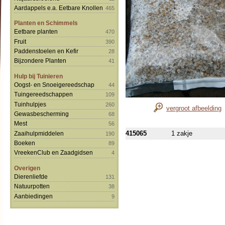
Aardappels e.a. Eetbare Knollen
465
Planten en Schimmels
Eetbare planten
470
Fruit
390
Paddenstoelen en Kefir
28
Bijzondere Planten
41
Hulp bij Tuinieren
Oogst- en Snoeigereedschap
44
Tuingereedschappen
109
Tuinhulpjes
260
vergroot afbeelding
Gewasbescherming
68
Mest
56
415065
1 zakje
Zaaihulpmiddelen
190
Boeken
89
VreekenClub en Zaadgidsen
4
Overigen
Dierenliefde
131
Natuurpotten
38
Aanbiedingen
9