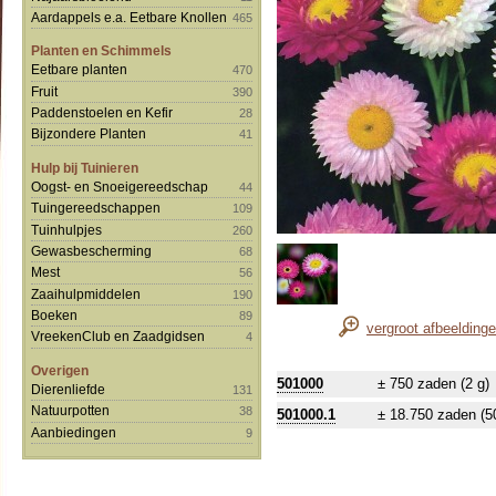
Aardappels e.a. Eetbare Knollen
465
Planten en Schimmels
Eetbare planten
470
Fruit
390
Paddenstoelen en Kefir
28
Bijzondere Planten
41
Hulp bij Tuinieren
Oogst- en Snoeigereedschap
44
Tuingereedschappen
109
Tuinhulpjes
260
Gewasbescherming
68
Mest
56
Zaaihulpmiddelen
190
Boeken
89
vergroot afbeelding
VreekenClub en Zaadgidsen
4
Overigen
501000
± 750 zaden (2 g)
Dierenliefde
131
Natuurpotten
38
501000.1
± 18.750 zaden (5
Aanbiedingen
9