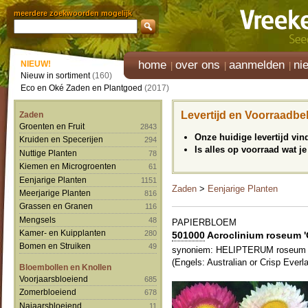
meerdere zoekwoorden mogelijk
home
over ons
aanmelden
ni
NIEUW!
Nieuw in sortiment
(160)
Eco en Oké Zaden en Plantgoed
(2017)
Levertijd en Voorraadbe
Zaden
Groenten en Fruit
2843
Onze huidige levertijd vi
Kruiden en Specerijen
294
Is alles op voorraad wat je
Nuttige Planten
78
Kiemen en Microgroenten
61
Eenjarige Planten
1151
Zaden
>
Eenjarige Planten
Meerjarige Planten
816
Grassen en Granen
116
Mengsels
48
PAPIERBLOEM
Kamer- en Kuipplanten
280
501000
Acroclinium roseum '
Bomen en Struiken
49
synoniem: HELIPTERUM roseum
(Engels: Australian or Crisp Everla
Bloembollen en Knollen
Voorjaarsbloeiend
685
Zomerbloeiend
678
Najaarsbloeiend
11