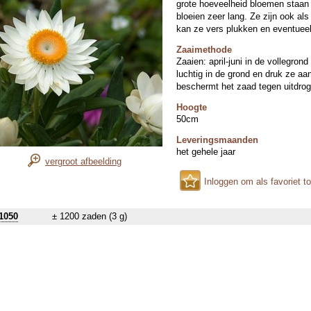
grote hoeveelheid bloemen staan
bloeien zeer lang. Ze zijn ook als
kan ze vers plukken en eventueel
Zaaimethode
Zaaien: april-juni in de vollegron
luchtig in de grond en druk ze a
beschermt het zaad tegen uitdroge
Hoogte
50cm
Leveringsmaanden
het gehele jaar
vergroot afbeelding
Inloggen om als favoriet t
1050
± 1200 zaden (3 g)