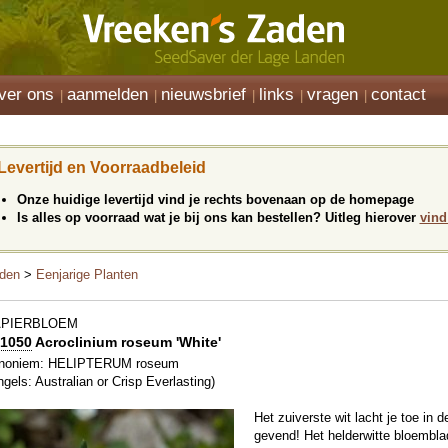
ver ons
aanmelden
nieuwsbrief
links
vragen
contact
Levertijd en Voorraadbeleid
Onze huidige levertijd vind je rechts bovenaan op de homepage
Is alles op voorraad wat je bij ons kan bestellen? Uitleg hierover
vind
den
>
Eenjarige Planten
APIERBLOEM
1050
Acroclinium roseum 'White'
noniem: HELIPTERUM roseum
ngels: Australian or Crisp Everlasting)
Het zuiverste wit lacht je toe in d
gevend! Het helderwitte bloembla