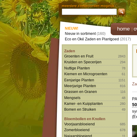
meerdere zoekwoorden mogelijk
home
o
NIEUW!
Nieuw in sortiment
(160)
Eco en Oké Zaden en Plantgoed
(2017)
Zaden
Groenten en Fruit
2843
Kruiden en Specerijen
294
Nuttige Planten
78
Kiemen en Microgroenten
61
Eenjarige Planten
1151
Za
Meerjarige Planten
816
Grassen en Granen
116
Mengsels
48
P
Kamer- en Kuipplanten
280
50
Bomen en Struiken
49
sy
(E
Bloembollen en Knollen
Voorjaarsbloeiend
685
Zomerbloeiend
678
Najaarsbloeiend
11