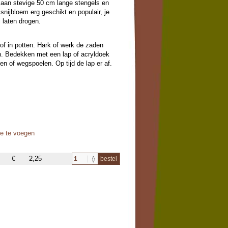
 aan stevige 50 cm lange stengels en
 snijbloem erg geschikt en populair, je
 laten drogen.
d of in potten. Hark of werk de zaden
an. Bedekken met een lap of acryldoek
n of wegspoelen. Op tijd de lap er af.
oe te voegen
€
2,25
bestel