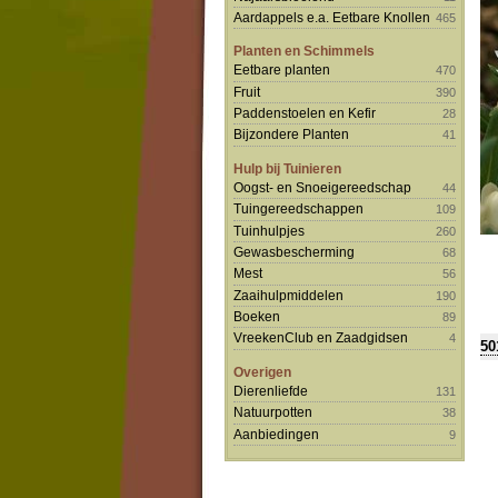
Aardappels e.a. Eetbare Knollen
465
Planten en Schimmels
Eetbare planten
470
Fruit
390
Paddenstoelen en Kefir
28
Bijzondere Planten
41
Hulp bij Tuinieren
Oogst- en Snoeigereedschap
44
Tuingereedschappen
109
Tuinhulpjes
260
Gewasbescherming
68
Mest
56
Zaaihulpmiddelen
190
Boeken
89
VreekenClub en Zaadgidsen
4
50
Overigen
Dierenliefde
131
Natuurpotten
38
Aanbiedingen
9