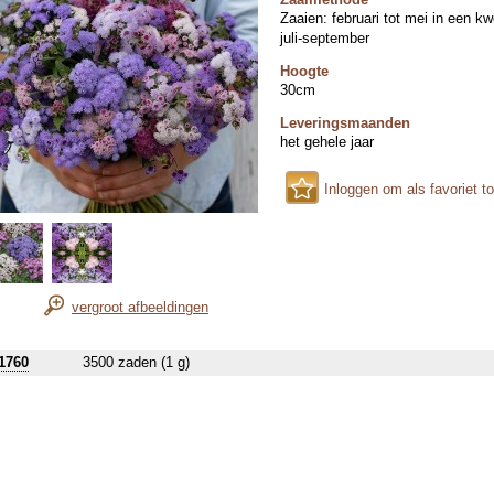
Zaaien: februari tot mei in een k
juli-september
Hoogte
30cm
Leveringsmaanden
het gehele jaar
Inloggen om als favoriet t
vergroot afbeeldingen
1760
3500 zaden (1 g)