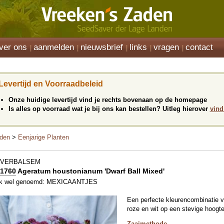
ver ons
aanmelden
nieuwsbrief
links
vragen
contact
Levertijd en Voorraadbeleid
Onze huidige levertijd vind je rechts bovenaan op de homepage
Is alles op voorraad wat je bij ons kan bestellen? Uitleg hierover
vind
den
>
Eenjarige Planten
EVERBALSEM
1760
Ageratum houstonianum 'Dwarf Ball Mixed'
k wel genoemd: MEXICAANTJES
Een perfecte kleurencombinatie va
roze en wit op een stevige hoogt
Zaaimethode