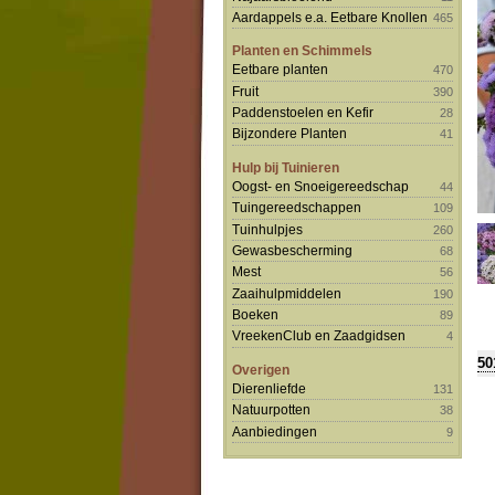
Aardappels e.a. Eetbare Knollen
465
Planten en Schimmels
Eetbare planten
470
Fruit
390
Paddenstoelen en Kefir
28
Bijzondere Planten
41
Hulp bij Tuinieren
Oogst- en Snoeigereedschap
44
Tuingereedschappen
109
Tuinhulpjes
260
Gewasbescherming
68
Mest
56
Zaaihulpmiddelen
190
Boeken
89
VreekenClub en Zaadgidsen
4
50
Overigen
Dierenliefde
131
Natuurpotten
38
Aanbiedingen
9