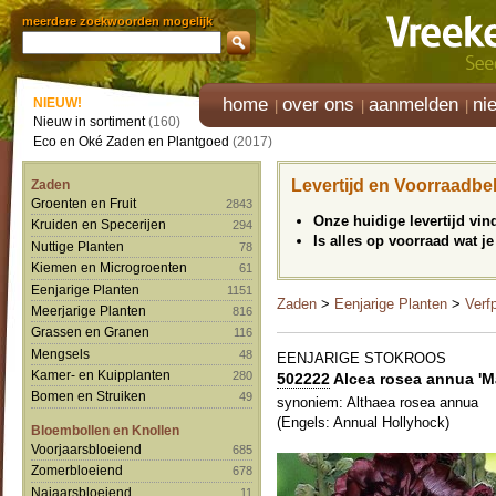
meerdere zoekwoorden mogelijk
home
over ons
aanmelden
ni
NIEUW!
Nieuw in sortiment
(160)
Eco en Oké Zaden en Plantgoed
(2017)
Levertijd en Voorraadbe
Zaden
Groenten en Fruit
2843
Onze huidige levertijd vi
Kruiden en Specerijen
294
Is alles op voorraad wat je
Nuttige Planten
78
Kiemen en Microgroenten
61
Eenjarige Planten
1151
Zaden
>
Eenjarige Planten
>
Verf
Meerjarige Planten
816
Grassen en Granen
116
Mengsels
48
EENJARIGE STOKROOS
Kamer- en Kuipplanten
280
502222
Alcea rosea annua 'M
Bomen en Struiken
49
synoniem: Althaea rosea annua
(Engels: Annual Hollyhock)
Bloembollen en Knollen
Voorjaarsbloeiend
685
Zomerbloeiend
678
Najaarsbloeiend
11