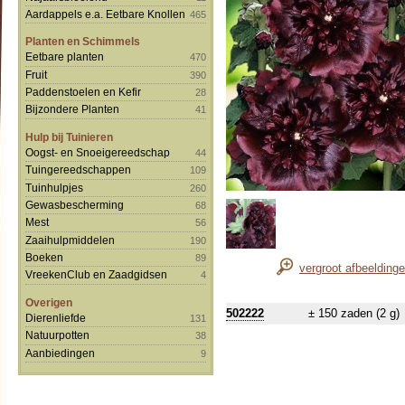
Aardappels e.a. Eetbare Knollen
465
Planten en Schimmels
Eetbare planten
470
Fruit
390
Paddenstoelen en Kefir
28
Bijzondere Planten
41
Hulp bij Tuinieren
Oogst- en Snoeigereedschap
44
Tuingereedschappen
109
Tuinhulpjes
260
Gewasbescherming
68
Mest
56
Zaaihulpmiddelen
190
Boeken
89
vergroot afbeelding
VreekenClub en Zaadgidsen
4
Overigen
502222
± 150 zaden (2 g)
Dierenliefde
131
Natuurpotten
38
Aanbiedingen
9