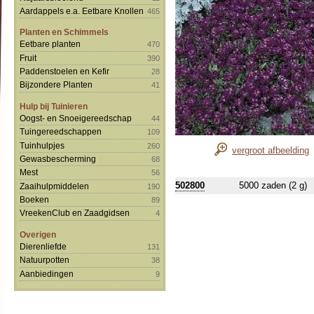
Aardappels e.a. Eetbare Knollen
465
Planten en Schimmels
Eetbare planten
470
Fruit
390
Paddenstoelen en Kefir
28
Bijzondere Planten
41
Hulp bij Tuinieren
Oogst- en Snoeigereedschap
44
Tuingereedschappen
109
Tuinhulpjes
260
vergroot afbeelding
Gewasbescherming
68
Mest
56
502800
5000 zaden (2 g)
Zaaihulpmiddelen
190
Boeken
89
VreekenClub en Zaadgidsen
4
Overigen
Dierenliefde
131
Natuurpotten
38
Aanbiedingen
9