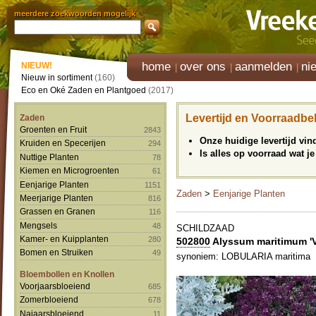
meerdere zoekwoorden mogelijk
home
over ons
aanmelden
ni
NIEUW!
Nieuw in sortiment
(160)
Eco en Oké Zaden en Plantgoed
(2017)
Levertijd en Voorraadbe
Zaden
Groenten en Fruit
2843
Onze huidige levertijd vi
Kruiden en Specerijen
294
Is alles op voorraad wat je
Nuttige Planten
78
Kiemen en Microgroenten
61
Eenjarige Planten
1151
Zaden
>
Eenjarige Planten
Meerjarige Planten
816
Grassen en Granen
116
Mengsels
48
SCHILDZAAD
Kamer- en Kuipplanten
280
502800
Alyssum maritimum 'V
Bomen en Struiken
49
synoniem: LOBULARIA maritima
Bloembollen en Knollen
Voorjaarsbloeiend
685
Zomerbloeiend
678
Najaarsbloeiend
11