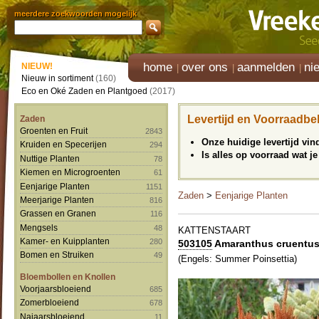
meerdere zoekwoorden mogelijk
home
over ons
aanmelden
ni
NIEUW!
Nieuw in sortiment
(160)
Eco en Oké Zaden en Plantgoed
(2017)
Levertijd en Voorraadbe
Zaden
Groenten en Fruit
2843
Onze huidige levertijd vi
Kruiden en Specerijen
294
Is alles op voorraad wat je
Nuttige Planten
78
Kiemen en Microgroenten
61
Eenjarige Planten
1151
Zaden
>
Eenjarige Planten
Meerjarige Planten
816
Grassen en Granen
116
Mengsels
48
KATTENSTAART
Kamer- en Kuipplanten
280
503105
Amaranthus cruentus 
Bomen en Struiken
49
(Engels: Summer Poinsettia)
Bloembollen en Knollen
Voorjaarsbloeiend
685
Zomerbloeiend
678
Najaarsbloeiend
11