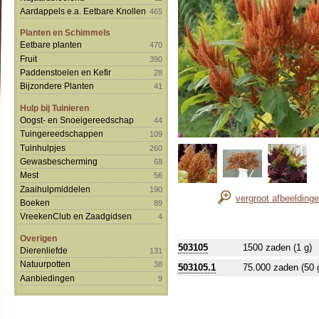
Aardappels e.a. Eetbare Knollen
465
Planten en Schimmels
Eetbare planten
470
Fruit
390
Paddenstoelen en Kefir
28
Bijzondere Planten
41
Hulp bij Tuinieren
Oogst- en Snoeigereedschap
44
Tuingereedschappen
109
Tuinhulpjes
260
Gewasbescherming
68
Mest
56
Zaaihulpmiddelen
190
vergroot afbeelding
Boeken
89
VreekenClub en Zaadgidsen
4
Overigen
503105
1500 zaden (1 g)
Dierenliefde
131
Natuurpotten
38
503105.1
75.000 zaden (50 
Aanbiedingen
9