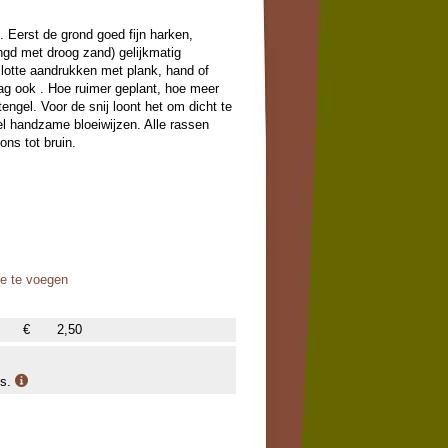
d. Eerst de grond goed fijn harken,
gd met droog zand) gelijkmatig
nslotte aandrukken met plank, hand of
ag ook . Hoe ruimer geplant, hoe meer
engel. Voor de snij loont het om dicht te
el handzame bloeiwijzen. Alle rassen
rons tot bruin.
oe te voegen
€
2,50
is.