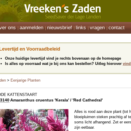
ver ons
aanmelden
nieuwsbrief
links
vragen
contact
Levertijd en Voorraadbeleid
Onze huidige levertijd vind je rechts bovenaan op de homepage
Is alles op voorraad wat je bij ons kan bestellen? Uitleg hierover
vind
den
>
Eenjarige Planten
ODE KATTENSTAART
3140
Amaranthus cruentus 'Kerala' / 'Red Cathedral'
Alles is rood aan deze plant (tot 
bloeipluimen steken prachtig af t
soms licht afhangend. Zet er eens
zijn eetbaar.