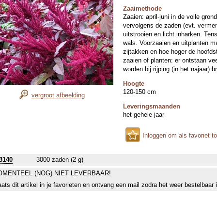
Zaaimethode
Zaaien: april-juni in de volle gron
vervolgens de zaden (evt. vermen
uitstrooien en licht inharken. Te
wals. Voorzaaien en uitplanten m
zijtakken en hoe hoger de hoofdst
zaaien of planten: er ontstaan ve
worden bij rijping (in het najaar) b
Hoogte
120-150 cm
vergroot afbeelding
Leveringsmaanden
het gehele jaar
Inloggen om als favoriet t
3140
3000 zaden (2 g)
MENTEEL (NOG) NIET LEVERBAAR!
aats dit artikel in je favorieten en ontvang een mail zodra het weer bestelbaar 