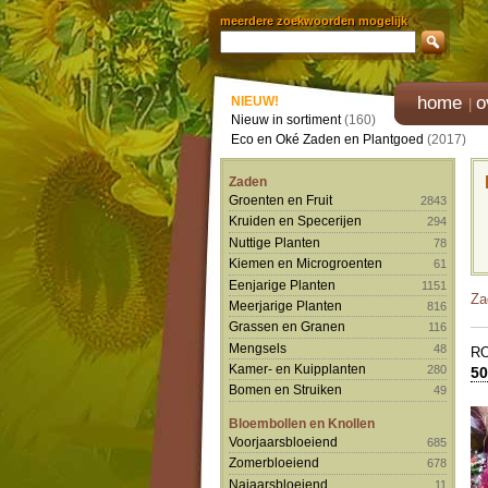
meerdere zoekwoorden mogelijk
home
o
NIEUW!
Nieuw in sortiment
(160)
Eco en Oké Zaden en Plantgoed
(2017)
Zaden
Groenten en Fruit
2843
Kruiden en Specerijen
294
Nuttige Planten
78
Kiemen en Microgroenten
61
Eenjarige Planten
1151
Za
Meerjarige Planten
816
Grassen en Granen
116
Mengsels
48
R
Kamer- en Kuipplanten
280
50
Bomen en Struiken
49
Bloembollen en Knollen
Voorjaarsbloeiend
685
Zomerbloeiend
678
Najaarsbloeiend
11