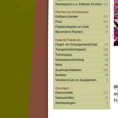
Aardappels e.a. Eetbare Knollen
465
Planten en Schimmels
Eetbare planten
470
Fruit
390
Paddenstoelen en Kefir
28
Bijzondere Planten
41
Hulp bij Tuinieren
Oogst- en Snoeigereedschap
44
Tuingereedschappen
109
Tuinhulpjes
260
Gewasbescherming
68
Mest
56
Zaaihulpmiddelen
190
Boeken
89
VreekenClub en Zaadgidsen
4
50
Overigen
Dierenliefde
131
MO
Natuurpotten
38
Pl
Aanbiedingen
9