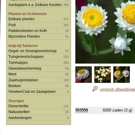
Aardappels e.a. Eetbare Knollen
465
Planten en Schimmels
Eetbare planten
470
Fruit
390
Paddenstoelen en Kefir
28
Bijzondere Planten
41
Hulp bij Tuinieren
Oogst- en Snoeigereedschap
44
Tuingereedschappen
109
Tuinhulpjes
260
Gewasbescherming
68
Mest
56
Zaaihulpmiddelen
190
Boeken
89
vergroot afbeelding
VreekenClub en Zaadgidsen
4
Overigen
Dierenliefde
131
503550
6000 zaden (3 g)
Natuurpotten
38
Aanbiedingen
9