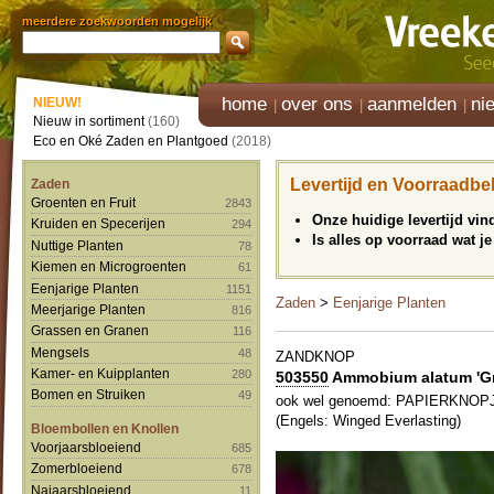
meerdere zoekwoorden mogelijk
home
over ons
aanmelden
ni
NIEUW!
Nieuw in sortiment
(160)
Eco en Oké Zaden en Plantgoed
(2018)
Levertijd en Voorraadbe
Zaden
Groenten en Fruit
2843
Onze huidige levertijd vi
Kruiden en Specerijen
294
Is alles op voorraad wat je
Nuttige Planten
78
Kiemen en Microgroenten
61
Eenjarige Planten
1151
Zaden
>
Eenjarige Planten
Meerjarige Planten
816
Grassen en Granen
116
Mengsels
48
ZANDKNOP
Kamer- en Kuipplanten
280
503550
Ammobium alatum 'Gr
Bomen en Struiken
49
ook wel genoemd: PAPIERKNOP
(Engels: Winged Everlasting)
Bloembollen en Knollen
Voorjaarsbloeiend
685
Zomerbloeiend
678
Najaarsbloeiend
11