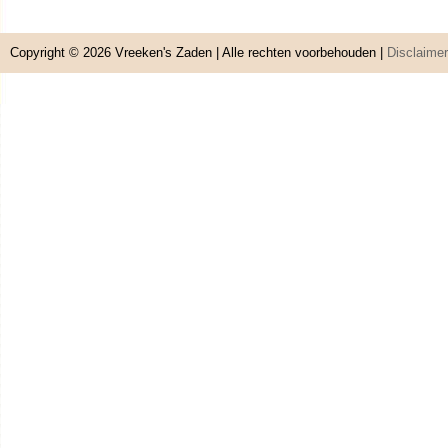
Copyright © 2026
Vreeken's Zaden
| Alle rechten voorbehouden |
Disclaimer