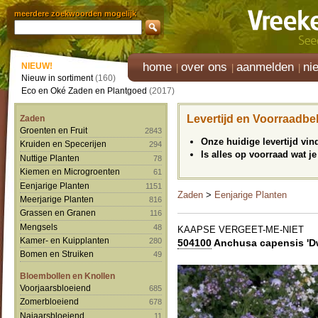
meerdere zoekwoorden mogelijk
home
over ons
aanmelden
ni
NIEUW!
Nieuw in sortiment
(160)
Eco en Oké Zaden en Plantgoed
(2017)
Levertijd en Voorraadbe
Zaden
Groenten en Fruit
2843
Onze huidige levertijd vi
Kruiden en Specerijen
294
Is alles op voorraad wat je
Nuttige Planten
78
Kiemen en Microgroenten
61
Eenjarige Planten
1151
Zaden
>
Eenjarige Planten
Meerjarige Planten
816
Grassen en Granen
116
Mengsels
48
KAAPSE VERGEET-ME-NIET
Kamer- en Kuipplanten
280
504100
Anchusa capensis 'Dw
Bomen en Struiken
49
Bloembollen en Knollen
Voorjaarsbloeiend
685
Zomerbloeiend
678
Najaarsbloeiend
11