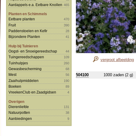
Aardappels e.a. Eetbare Knollen
465
Planten en Schimmels
Eetbare planten
470
Fruit
390
Paddenstoelen en Kefir
28
Bijzondere Planten
41
Hulp bij Tuinieren
Oogst- en Snoeigereedschap
44
Tuingereedschappen
109
vergroot afbeelding
Tuinhulpjes
260
Gewasbescherming
68
504100
1000 zaden (2 g)
Mest
56
Zaaihulpmiddelen
190
Boeken
89
VreekenClub en Zaadgidsen
4
Overigen
Dierenliefde
131
Natuurpotten
38
Aanbiedingen
9