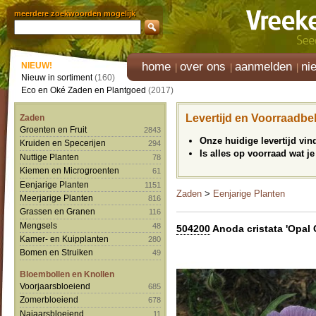
meerdere zoekwoorden mogelijk
home
over ons
aanmelden
ni
NIEUW!
Nieuw in sortiment
(160)
Eco en Oké Zaden en Plantgoed
(2017)
Levertijd en Voorraadbe
Zaden
Groenten en Fruit
2843
Onze huidige levertijd vi
Kruiden en Specerijen
294
Is alles op voorraad wat je
Nuttige Planten
78
Kiemen en Microgroenten
61
Eenjarige Planten
1151
Zaden
>
Eenjarige Planten
Meerjarige Planten
816
Grassen en Granen
116
Mengsels
48
504200
Anoda cristata 'Opal 
Kamer- en Kuipplanten
280
Bomen en Struiken
49
Bloembollen en Knollen
Voorjaarsbloeiend
685
Zomerbloeiend
678
Najaarsbloeiend
11