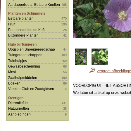
Aardappels e.a. Eetbare Knollen
465
Planten en Schimmels
Eetbare planten
470
Fruit
390
Paddenstoelen en Kefir
28
Bijzondere Planten
41
Hulp bij Tuinieren
Oogst- en Snoeigereedschap
44
Tuingereedschappen
109
Tuinhulpjes
260
Gewasbescherming
68
vergroot afbeelding
Mest
56
Zaaihulpmiddelen
190
Boeken
89
VOORLOPIG UIT HET ASSORT
VreekenClub en Zaadgidsen
4
We laten dit artikel op onze websi
Overigen
Dierenliefde
131
Natuurpotten
38
Aanbiedingen
9