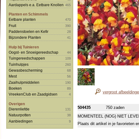
Aardappels e.a. Eetbare Knollen
465
Planten en Schimmels
Eetbare planten
470
Fruit
390
Paddenstoelen en Kefir
28
Bijzondere Planten
41
Hulp bij Tuinieren
Oogst- en Snoeigereedschap
44
Tuingereedschappen
109
Tuinhulpjes
260
Gewasbescherming
68
Mest
56
Zaaihulpmiddelen
190
Boeken
89
vergroot afbeelding
VreekenClub en Zaadgidsen
4
Overigen
504435
750 zaden
Dierenliefde
131
Natuurpotten
38
MOMENTEEL (NOG) NIET LEVE
Aanbiedingen
9
Plaats dit artikel in je favorieten