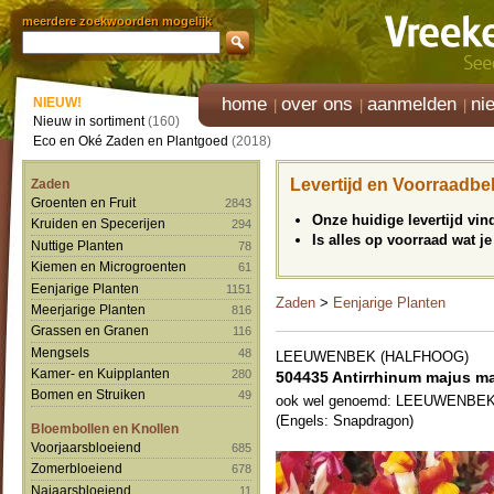
meerdere zoekwoorden mogelijk
home
over ons
aanmelden
ni
NIEUW!
Nieuw in sortiment
(160)
Eco en Oké Zaden en Plantgoed
(2018)
Levertijd en Voorraadbe
Zaden
Groenten en Fruit
2843
Onze huidige levertijd vi
Kruiden en Specerijen
294
Is alles op voorraad wat je
Nuttige Planten
78
Kiemen en Microgroenten
61
Eenjarige Planten
1151
Zaden
>
Eenjarige Planten
Meerjarige Planten
816
Grassen en Granen
116
Mengsels
48
LEEUWENBEK (HALFHOOG)
Kamer- en Kuipplanten
280
504435 Antirrhinum majus m
Bomen en Struiken
49
ook wel genoemd: LEEUWENBE
(Engels: Snapdragon)
Bloembollen en Knollen
Voorjaarsbloeiend
685
Zomerbloeiend
678
Najaarsbloeiend
11