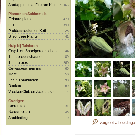
Aardappels e.a. Eetbare Knollen
465
Planten en Schimmels
Eetbare planten
470
Fruit
390
Paddenstoelen en Kefir
28
Bijzondere Planten
41
Hulp bij Tuinieren
Oogst- en Snoeigereedschap
44
Tuingereedschappen
109
Tuinhulpjes
260
Gewasbescherming
68
Mest
56
Zaaihulpmiddelen
190
Boeken
89
VreekenClub en Zaadgidsen
4
Overigen
Dierenliefde
131
Natuurpotten
38
Aanbiedingen
9
vergroot afbeelding