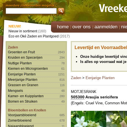
meerdere zoekwoorden mogelijk
home
over ons
aanmelden
ni
NIEUW!
Nieuw in sortiment
(160)
Eco en Oké Zaden en Plantgoed
(2017)
Levertijd en Voorraadbe
Zaden
Groenten en Fruit
2843
Onze huidige levertijd vi
Kruiden en Specerijen
294
Is alles op voorraad wat je
Nuttige Planten
78
Kiemen en Microgroenten
61
Eenjarige Planten
1151
Zaden
>
Eenjarige Planten
Meerjarige Planten
816
Grassen en Granen
116
Mengsels
48
MOTJESRANK
Kamer- en Kuipplanten
280
505300
Araujia sericifera
Bomen en Struiken
49
(Engels: Cruel Vine, Common Moth
Bloembollen en Knollen
Voorjaarsbloeiend
685
Zomerbloeiend
678
Najaarsbloeiend
11