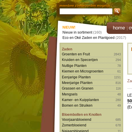
meerdere zoekwoorden mogelijk
home
o
NIEUW!
Nieuw in sortiment
(160)
Eco en Oké Zaden en Plantgoed
(2017)
Zaden
Groenten en Fruit
2843
Kruiden en Specerijen
294
Nuttige Planten
78
Kiemen en Microgroenten
61
Eenjarige Planten
1151
Za
Meerjarige Planten
816
Grassen en Granen
116
Mengsels
48
L
Kamer- en Kuipplanten
280
50
Bomen en Struiken
49
(E
Bloembollen en Knollen
Voorjaarsbloeiend
685
Zomerbloeiend
678
Najaarsbloeiend
11