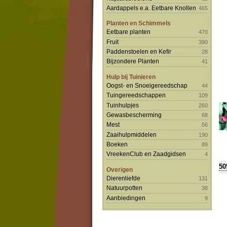
Aardappels e.a. Eetbare Knollen
465
Planten en Schimmels
Eetbare planten
470
Fruit
390
Paddenstoelen en Kefir
28
Bijzondere Planten
41
Hulp bij Tuinieren
Oogst- en Snoeigereedschap
44
Tuingereedschappen
109
Tuinhulpjes
260
Gewasbescherming
68
Mest
56
Zaaihulpmiddelen
190
Boeken
89
VreekenClub en Zaadgidsen
4
50
Overigen
Dierenliefde
131
Natuurpotten
38
Aanbiedingen
9