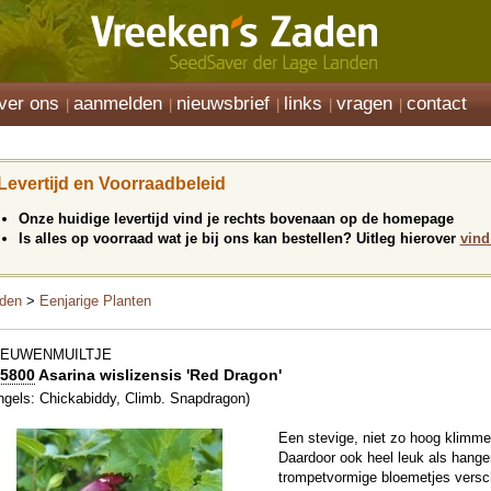
ver ons
aanmelden
nieuwsbrief
links
vragen
contact
Levertijd en Voorraadbeleid
Onze huidige levertijd vind je rechts bovenaan op de homepage
Is alles op voorraad wat je bij ons kan bestellen? Uitleg hierover
vind
den
>
Eenjarige Planten
EEUWENMUILTJE
5800
Asarina wislizensis 'Red Dragon'
ngels: Chickabiddy, Climb. Snapdragon)
Een stevige, niet zo hoog klimme
Daardoor ook heel leuk als hange
trompetvormige bloemetjes verschi