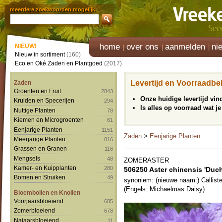
meerdere zoekwoorden mogelijk
home
over ons
aanmelden
ni
NIEUW!
Nieuw in sortiment
(160)
Eco en Oké Zaden en Plantgoed
(2017)
Levertijd en Voorraadbe
Zaden
Groenten en Fruit
2843
Onze huidige levertijd vi
Kruiden en Specerijen
294
Is alles op voorraad wat je
Nuttige Planten
78
Kiemen en Microgroenten
61
Eenjarige Planten
1151
Zaden
>
Eenjarige Planten
Meerjarige Planten
816
Grassen en Granen
116
Mengsels
48
ZOMERASTER
Kamer- en Kuipplanten
280
506250 Aster chinensis 'Duch
Bomen en Struiken
49
synoniem: (nieuwe naam:) Callist
(Engels: Michaelmas Daisy)
Bloembollen en Knollen
Voorjaarsbloeiend
685
Zomerbloeiend
678
Najaarsbloeiend
11