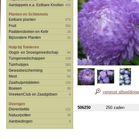
Aardappels e.a. Eetbare Knollen
465
Planten en Schimmels
Eetbare planten
470
Fruit
390
Paddenstoelen en Kefir
28
Bijzondere Planten
41
Hulp bij Tuinieren
Oogst- en Snoeigereedschap
44
Tuingereedschappen
109
Tuinhulpjes
260
Gewasbescherming
68
Mest
56
Zaaihulpmiddelen
190
Boeken
89
vergroot afbeelding
VreekenClub en Zaadgidsen
4
Overigen
506250
250 zaden
Dierenliefde
131
Natuurpotten
38
Aanbiedingen
9