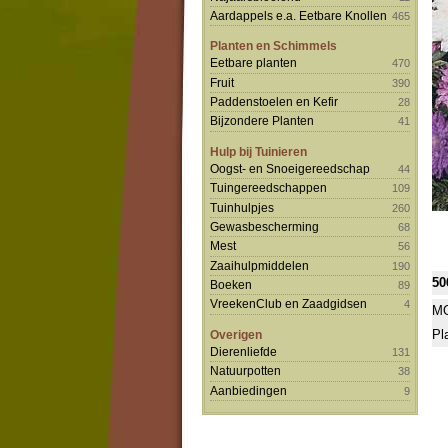
Aardappels e.a. Eetbare Knollen
465
Planten en Schimmels
Eetbare planten
470
Fruit
390
Paddenstoelen en Kefir
28
Bijzondere Planten
41
Hulp bij Tuinieren
Oogst- en Snoeigereedschap
44
Tuingereedschappen
109
Tuinhulpjes
260
Gewasbescherming
68
Mest
56
Zaaihulpmiddelen
190
50
Boeken
89
VreekenClub en Zaadgidsen
4
MO
Pl
Overigen
Dierenliefde
131
Natuurpotten
38
Aanbiedingen
9