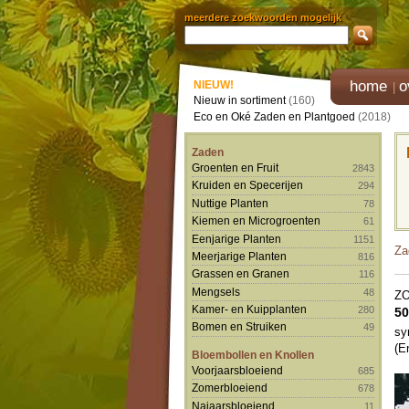
meerdere zoekwoorden mogelijk
home
o
NIEUW!
Nieuw in sortiment
(160)
Eco en Oké Zaden en Plantgoed
(2018)
Zaden
Groenten en Fruit
2843
Kruiden en Specerijen
294
Nuttige Planten
78
Kiemen en Microgroenten
61
Eenjarige Planten
1151
Za
Meerjarige Planten
816
Grassen en Granen
116
Mengsels
48
Z
Kamer- en Kuipplanten
280
50
Bomen en Struiken
49
sy
(E
Bloembollen en Knollen
Voorjaarsbloeiend
685
Zomerbloeiend
678
Najaarsbloeiend
11