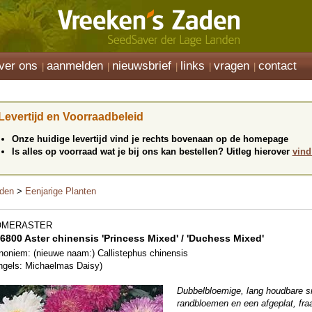
ver ons
aanmelden
nieuwsbrief
links
vragen
contact
Levertijd en Voorraadbeleid
Onze huidige levertijd vind je rechts bovenaan op de homepage
Is alles op voorraad wat je bij ons kan bestellen? Uitleg hierover
vind
den
>
Eenjarige Planten
OMERASTER
6800 Aster chinensis 'Princess Mixed' / 'Duchess Mixed'
noniem: (nieuwe naam:) Callistephus chinensis
ngels: Michaelmas Daisy)
Dubbelbloemige, lang houdbare sn
randbloemen en een afgeplat, fra