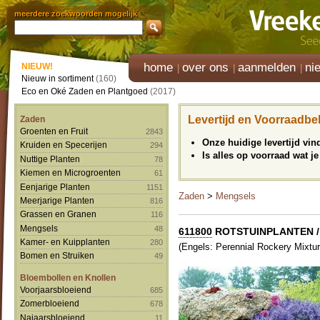
meerdere zoekwoorden mogelijk
home
over ons
aanmelden
ni
NIEUW!
Nieuw in sortiment
(160)
Eco en Oké Zaden en Plantgoed
(2017)
Levertijd en Voorraadbe
Zaden
Groenten en Fruit
2843
Onze huidige levertijd vi
Kruiden en Specerijen
294
Is alles op voorraad wat je
Nuttige Planten
78
Kiemen en Microgroenten
61
Eenjarige Planten
1151
Zaden
>
Mengsels
Meerjarige Planten
816
Grassen en Granen
116
Mengsels
48
611800
ROTSTUINPLANTEN /
Kamer- en Kuipplanten
280
(Engels: Perennial Rockery Mixtur
Bomen en Struiken
49
Bloembollen en Knollen
Voorjaarsbloeiend
685
Zomerbloeiend
678
Najaarsbloeiend
11