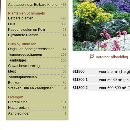
Aardappels e.a. Eetbare Knollen
465
Planten en Schimmels
Eetbare planten
470
Fruit
390
Paddenstoelen en Kefir
28
Bijzondere Planten
41
Hulp bij Tuinieren
Oogst- en Snoeigereedschap
44
Tuingereedschappen
109
vergroot afbeelding
Tuinhulpjes
260
Gewasbescherming
68
611800
voor 3-5 m² (1,5 g)
Mest
56
Zaaihulpmiddelen
190
611800.1
voor 50-80 m² (25 
Boeken
89
611800.2
voor 500-800 m² (
VreekenClub en Zaadgidsen
4
Overigen
Dierenliefde
131
Natuurpotten
38
Aanbiedingen
9