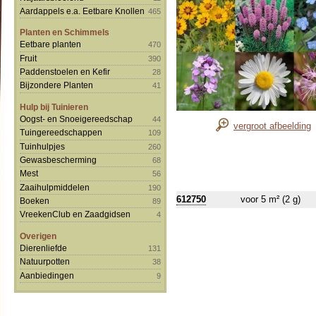
Aardappels e.a. Eetbare Knollen
465
Planten en Schimmels
Eetbare planten
470
Fruit
390
Paddenstoelen en Kefir
28
Bijzondere Planten
41
Hulp bij Tuinieren
Oogst- en Snoeigereedschap
44
vergroot afbeelding
Tuingereedschappen
109
Tuinhulpjes
260
Gewasbescherming
68
Mest
56
Zaaihulpmiddelen
190
612750
voor 5 m² (2 g)
Boeken
89
VreekenClub en Zaadgidsen
4
Overigen
Dierenliefde
131
Natuurpotten
38
Aanbiedingen
9