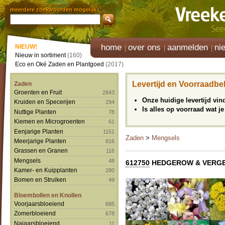
meerdere zoekwoorden mogelijk
home
over ons
aanmelden
ni
NIEUW!
Nieuw in sortiment
(160)
Eco en Oké Zaden en Plantgoed
(2017)
Levertijd en Voorraadbe
Zaden
Groenten en Fruit
2843
Onze huidige levertijd vi
Kruiden en Specerijen
294
Is alles op voorraad wat je
Nuttige Planten
78
Kiemen en Microgroenten
61
Eenjarige Planten
1151
Zaden
>
Mengsels
Meerjarige Planten
816
Grassen en Granen
116
Mengsels
48
612750
HEDGEROW & VERG
Kamer- en Kuipplanten
280
Bomen en Struiken
49
Bloembollen en Knollen
Voorjaarsbloeiend
685
Zomerbloeiend
678
Najaarsbloeiend
11