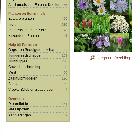
Aardappels e.a. Eetbare Knollen
465
Planten en Schimmels
Eetbare planten
470
Fruit
390
Paddenstoelen en Kefir
28
Bijzondere Planten
41
Hulp bij Tuinieren
Oogst- en Snoeigereedschap
44
Tuingereedschappen
109
vergroot afbeelding
Tuinhulpjes
260
Gewasbescherming
68
Mest
56
Zaaihulpmiddelen
190
Boeken
89
VreekenClub en Zaadgidsen
4
Overigen
Dierenliefde
131
Natuurpotten
38
Aanbiedingen
9