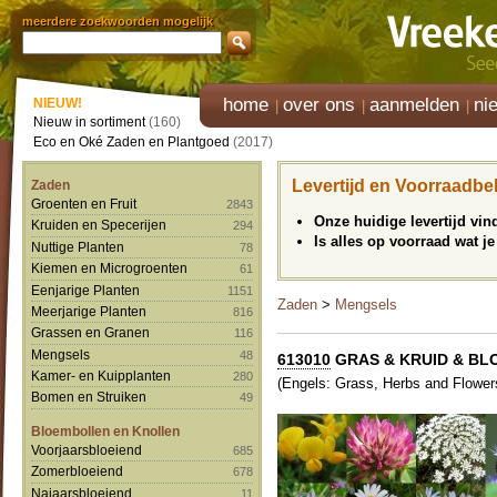
meerdere zoekwoorden mogelijk
home
over ons
aanmelden
ni
NIEUW!
Nieuw in sortiment
(160)
Eco en Oké Zaden en Plantgoed
(2017)
Levertijd en Voorraadbe
Zaden
Groenten en Fruit
2843
Onze huidige levertijd vi
Kruiden en Specerijen
294
Is alles op voorraad wat je
Nuttige Planten
78
Kiemen en Microgroenten
61
Eenjarige Planten
1151
Zaden
>
Mengsels
Meerjarige Planten
816
Grassen en Granen
116
Mengsels
48
613010
GRAS & KRUID & BL
Kamer- en Kuipplanten
280
(Engels: Grass, Herbs and Flowers
Bomen en Struiken
49
Bloembollen en Knollen
Voorjaarsbloeiend
685
Zomerbloeiend
678
Najaarsbloeiend
11