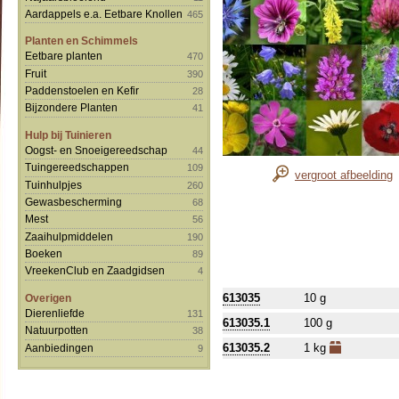
Aardappels e.a. Eetbare Knollen
465
Planten en Schimmels
Eetbare planten
470
Fruit
390
Paddenstoelen en Kefir
28
Bijzondere Planten
41
Hulp bij Tuinieren
Oogst- en Snoeigereedschap
44
Tuingereedschappen
109
vergroot afbeelding
Tuinhulpjes
260
Gewasbescherming
68
Mest
56
Zaaihulpmiddelen
190
Boeken
89
VreekenClub en Zaadgidsen
4
613035
10 g
Overigen
Dierenliefde
131
613035.1
100 g
Natuurpotten
38
613035.2
1 kg
Aanbiedingen
9