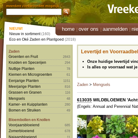
meerdere zoekwoorden mogelijk
home
over ons
aanmelden
ni
NIEUW!
Nieuw in sortiment
(160)
Eco en Oké Zaden en Plantgoed
(2018)
Levertijd en Voorraadbe
Zaden
Groenten en Fruit
2843
Onze huidige levertijd vi
Kruiden en Specerijen
294
Is alles op voorraad wat je
Nuttige Planten
78
Kiemen en Microgroenten
61
Eenjarige Planten
1151
Zaden
>
Mengsels
Meerjarige Planten
816
Grassen en Granen
116
Mengsels
48
613035
WILDBLOEMEN 'Achtt
Kamer- en Kuipplanten
280
(Engels: Annual and Perennial Nat
Bomen en Struiken
49
Bloembollen en Knollen
Voorjaarsbloeiend
685
Zomerbloeiend
678
Najaarsbloeiend
11