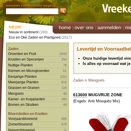
meerdere zoekwoorden mogelijk
home
over ons
aanmelden
ni
NIEUW!
Nieuw in sortiment
(160)
Eco en Oké Zaden en Plantgoed
(2017)
Levertijd en Voorraadbe
Zaden
Groenten en Fruit
2843
Onze huidige levertijd vi
Kruiden en Specerijen
294
Is alles op voorraad wat je
Nuttige Planten
78
Kiemen en Microgroenten
61
Eenjarige Planten
1151
Zaden
>
Mengsels
Meerjarige Planten
816
Grassen en Granen
116
Mengsels
48
613600
MUGVRIJE ZONE
Kamer- en Kuipplanten
280
(Engels: Anti Mosquito Mix)
Bomen en Struiken
49
Bloembollen en Knollen
Voorjaarsbloeiend
685
Zomerbloeiend
678
Najaarsbloeiend
11