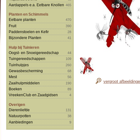
Aardappels e.a. Eetbare Knollen
465
Planten en Schimmels
Eetbare planten
470
Fruit
390
Paddenstoelen en Kefir
28
Bijzondere Planten
41
Hulp bij Tuinieren
Oogst- en Snoeigereedschap
44
Tuingereedschappen
109
Tuinhulpjes
260
Gewasbescherming
68
Mest
56
vergroot afbeelding
Zaaihulpmiddelen
190
Boeken
89
VreekenClub en Zaadgidsen
4
Overigen
Dierenliefde
131
Natuurpotten
38
Aanbiedingen
9