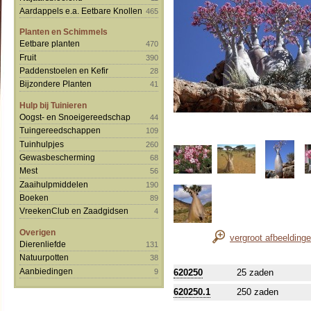
Aardappels e.a. Eetbare Knollen
465
Planten en Schimmels
Eetbare planten
470
Fruit
390
Paddenstoelen en Kefir
28
Bijzondere Planten
41
Hulp bij Tuinieren
Oogst- en Snoeigereedschap
44
Tuingereedschappen
109
Tuinhulpjes
260
Gewasbescherming
68
Mest
56
Zaaihulpmiddelen
190
Boeken
89
VreekenClub en Zaadgidsen
4
Overigen
vergroot afbeelding
Dierenliefde
131
Natuurpotten
38
Aanbiedingen
9
620250
25 zaden
620250.1
250 zaden