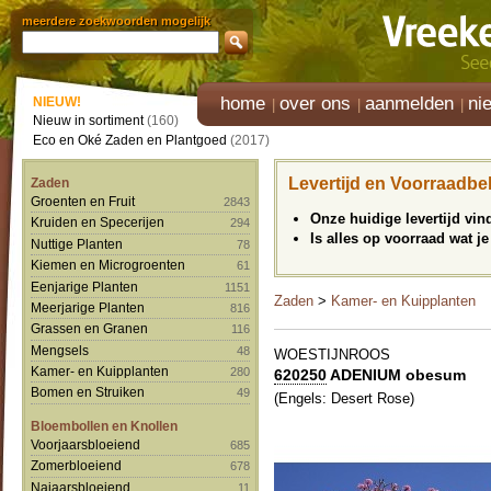
meerdere zoekwoorden mogelijk
home
over ons
aanmelden
ni
NIEUW!
Nieuw in sortiment
(160)
Eco en Oké Zaden en Plantgoed
(2017)
Levertijd en Voorraadbe
Zaden
Groenten en Fruit
2843
Onze huidige levertijd vi
Kruiden en Specerijen
294
Is alles op voorraad wat je
Nuttige Planten
78
Kiemen en Microgroenten
61
Eenjarige Planten
1151
Zaden
>
Kamer- en Kuipplanten
Meerjarige Planten
816
Grassen en Granen
116
Mengsels
48
WOESTIJNROOS
Kamer- en Kuipplanten
280
620250
ADENIUM obesum
Bomen en Struiken
49
(Engels: Desert Rose)
Bloembollen en Knollen
Voorjaarsbloeiend
685
Zomerbloeiend
678
Najaarsbloeiend
11