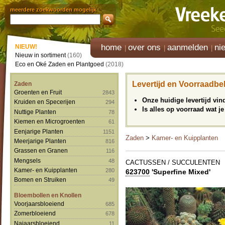
meerdere zoekwoorden mogelijk
home
over ons
aanmelden
ni
NIEUW!
Nieuw in sortiment
(160)
Eco en Oké Zaden en Plantgoed
(2018)
Levertijd en Voorraadbe
Zaden
Groenten en Fruit
2843
Onze huidige levertijd vi
Kruiden en Specerijen
294
Is alles op voorraad wat je
Nuttige Planten
78
Kiemen en Microgroenten
61
Eenjarige Planten
1151
Zaden
>
Kamer- en Kuipplanten
Meerjarige Planten
816
Grassen en Granen
116
Mengsels
48
CACTUSSEN / SUCCULENTEN
Kamer- en Kuipplanten
280
623700
'Superfine Mixed'
Bomen en Struiken
49
Bloembollen en Knollen
Voorjaarsbloeiend
685
Zomerbloeiend
678
Najaarsbloeiend
11