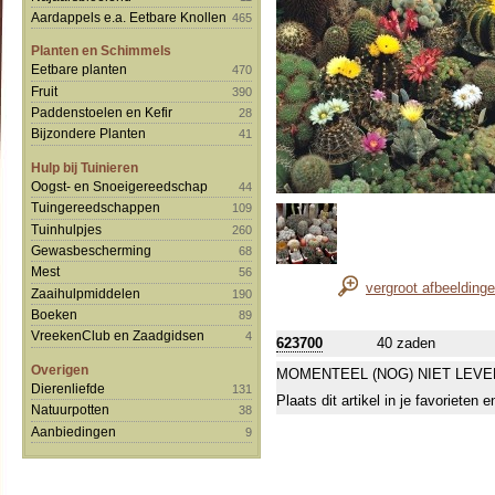
Aardappels e.a. Eetbare Knollen
465
Planten en Schimmels
Eetbare planten
470
Fruit
390
Paddenstoelen en Kefir
28
Bijzondere Planten
41
Hulp bij Tuinieren
Oogst- en Snoeigereedschap
44
Tuingereedschappen
109
Tuinhulpjes
260
Gewasbescherming
68
Mest
56
vergroot afbeelding
Zaaihulpmiddelen
190
Boeken
89
VreekenClub en Zaadgidsen
4
623700
40 zaden
Overigen
MOMENTEEL (NOG) NIET LEVE
Dierenliefde
131
Plaats dit artikel in je favorieten
Natuurpotten
38
Aanbiedingen
9