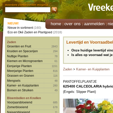
meerdere zoekwoorden mogelijk
home
over ons
aanmelden
ni
NIEUW!
Nieuw in sortiment
(160)
Eco en Oké Zaden en Plantgoed
(2018)
Levertijd en Voorraadbe
Zaden
Groenten en Fruit
2843
Onze huidige levertijd vi
Kruiden en Specerijen
294
Is alles op voorraad wat je
Nuttige Planten
78
Kiemen en Microgroenten
61
Eenjarige Planten
1151
Zaden
>
Kamer- en Kuipplanten
Meerjarige Planten
816
Grassen en Granen
116
Mengsels
48
PANTOFFELPLANTJE
Kamer- en Kuipplanten
280
625400 CALCEOLARIA hybrid
Bomen en Struiken
49
(Engels: Slipper Plant)
Bloembollen en Knollen
Voorjaarsbloeiend
685
Zomerbloeiend
678
Najaarsbloeiend
11