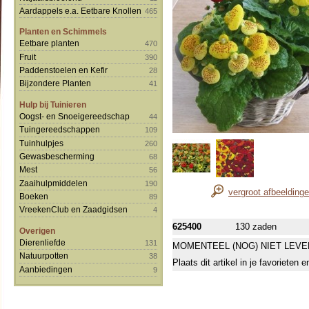
Aardappels e.a. Eetbare Knollen
465
Planten en Schimmels
Eetbare planten
470
Fruit
390
Paddenstoelen en Kefir
28
Bijzondere Planten
41
Hulp bij Tuinieren
Oogst- en Snoeigereedschap
44
Tuingereedschappen
109
Tuinhulpjes
260
Gewasbescherming
68
Mest
56
Zaaihulpmiddelen
190
vergroot afbeelding
Boeken
89
VreekenClub en Zaadgidsen
4
625400
130 zaden
Overigen
Dierenliefde
131
MOMENTEEL (NOG) NIET LEVE
Natuurpotten
38
Plaats dit artikel in je favorieten
Aanbiedingen
9