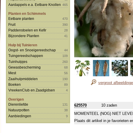
Aardappels e.a. Eetbare Knollen
465
Planten en Schimmels
Eetbare planten
470
Fruit
390
Paddenstoelen en Kefir
28
Bijzondere Planten
41
Hulp bij Tuinieren
Oogst- en Snoeigereedschap
44
Tuingereedschappen
109
Tuinhulpjes
260
Gewasbescherming
68
Mest
56
Zaaihulpmiddelen
190
vergroot afbeelding
Boeken
89
VreekenClub en Zaadgidsen
4
Overigen
Dierenliefde
131
625570
10 zaden
Natuurpotten
38
MOMENTEEL (NOG) NIET LEVE
Aanbiedingen
9
Plaats dit artikel in je favorieten