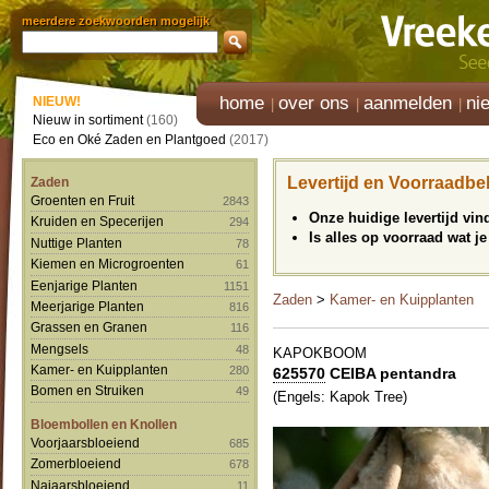
meerdere zoekwoorden mogelijk
home
over ons
aanmelden
ni
NIEUW!
Nieuw in sortiment
(160)
Eco en Oké Zaden en Plantgoed
(2017)
Levertijd en Voorraadbe
Zaden
Groenten en Fruit
2843
Onze huidige levertijd vi
Kruiden en Specerijen
294
Is alles op voorraad wat je
Nuttige Planten
78
Kiemen en Microgroenten
61
Eenjarige Planten
1151
Zaden
>
Kamer- en Kuipplanten
Meerjarige Planten
816
Grassen en Granen
116
Mengsels
48
KAPOKBOOM
Kamer- en Kuipplanten
280
625570
CEIBA pentandra
Bomen en Struiken
49
(Engels: Kapok Tree)
Bloembollen en Knollen
Voorjaarsbloeiend
685
Zomerbloeiend
678
Najaarsbloeiend
11