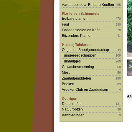
Aardappels e.a. Eetbare Knollen
465
Planten en Schimmels
Eetbare planten
470
Fruit
390
Paddenstoelen en Kefir
28
Bijzondere Planten
41
Hulp bij Tuinieren
Oogst- en Snoeigereedschap
44
Tuingereedschappen
109
Tuinhulpjes
260
Gewasbescherming
68
Mest
56
Zaaihulpmiddelen
190
Boeken
89
VreekenClub en Zaadgidsen
4
62
Overigen
Dierenliefde
131
Natuurpotten
38
Aanbiedingen
9