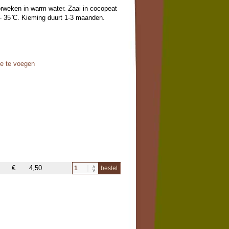
orweken in warm water. Zaai in cocopeat
 35 ̊C. Kieming duurt 1-3 maanden.
oe te voegen
€
4,50
bestel