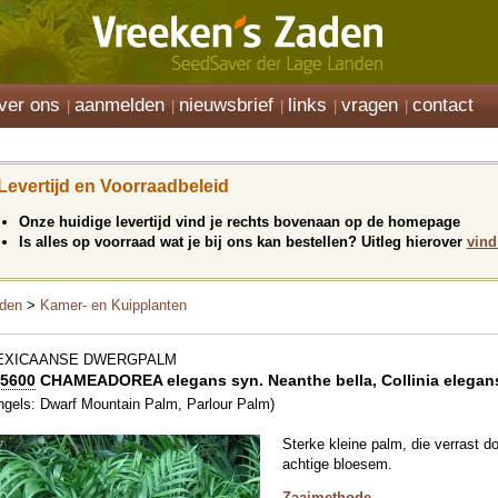
ver ons
aanmelden
nieuwsbrief
links
vragen
contact
Levertijd en Voorraadbeleid
Onze huidige levertijd vind je rechts bovenaan op de homepage
Is alles op voorraad wat je bij ons kan bestellen? Uitleg hierover
vind
den
>
Kamer- en Kuipplanten
EXICAANSE DWERGPALM
5600
CHAMEADOREA elegans syn. Neanthe bella, Collinia elegan
ngels: Dwarf Mountain Palm, Parlour Palm)
Sterke kleine palm, die verrast 
achtige bloesem.
Zaaimethode