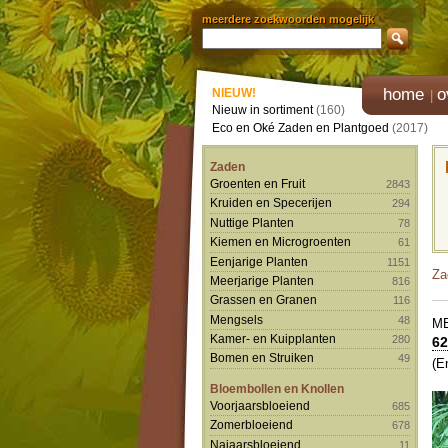
meerdere zoekwoorden mogelijk
home
o
NIEUW!
Nieuw in sortiment
(160)
Eco en Oké Zaden en Plantgoed
(2017)
Zaden
Groenten en Fruit
2843
Kruiden en Specerijen
294
Nuttige Planten
78
Kiemen en Microgroenten
61
Eenjarige Planten
1151
Za
Meerjarige Planten
816
Grassen en Granen
116
Mengsels
48
M
Kamer- en Kuipplanten
280
62
Bomen en Struiken
49
(E
Bloembollen en Knollen
Voorjaarsbloeiend
685
Zomerbloeiend
678
Najaarsbloeiend
11