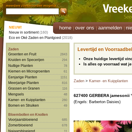
meerdere zoekwoorden mogelijk
home
over ons
aanmelden
ni
NIEUW!
Nieuw in sortiment
(160)
Eco en Oké Zaden en Plantgoed
(2018)
Levertijd en Voorraadbe
Zaden
Groenten en Fruit
2843
Onze huidige levertijd vi
Kruiden en Specerijen
294
Is alles op voorraad wat je
Nuttige Planten
78
Kiemen en Microgroenten
61
Eenjarige Planten
1151
Zaden
>
Kamer- en Kuipplanten
Meerjarige Planten
816
Grassen en Granen
116
Mengsels
48
627400 GERBERA jamesonii 'C
Kamer- en Kuipplanten
280
(Engels: Barberton Daisies)
Bomen en Struiken
49
Bloembollen en Knollen
Voorjaarsbloeiend
685
Zomerbloeiend
678
Najaarsbloeiend
11