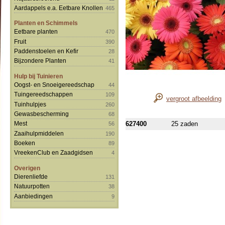
Aardappels e.a. Eetbare Knollen
465
Planten en Schimmels
Eetbare planten
470
Fruit
390
Paddenstoelen en Kefir
28
Bijzondere Planten
41
Hulp bij Tuinieren
Oogst- en Snoeigereedschap
44
Tuingereedschappen
109
vergroot afbeelding
Tuinhulpjes
260
Gewasbescherming
68
627400
25 zaden
Mest
56
Zaaihulpmiddelen
190
Boeken
89
VreekenClub en Zaadgidsen
4
Overigen
Dierenliefde
131
Natuurpotten
38
Aanbiedingen
9