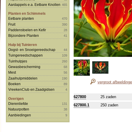
Aardappels e.a. Eetbare Knollen
465
Planten en Schimmels
Eetbare planten
470
Fruit
390
Paddenstoelen en Kefir
28
Bijzondere Planten
41
Hulp bij Tuinieren
Oogst- en Snoeigereedschap
44
Tuingereedschappen
109
Tuinhulpjes
260
Gewasbescherming
68
Mest
56
Zaaihulpmiddelen
190
vergroot afbeelding
Boeken
89
VreekenClub en Zaadgidsen
4
627800
25 zaden
Overigen
Dierenliefde
131
627800.1
250 zaden
Natuurpotten
38
Aanbiedingen
9