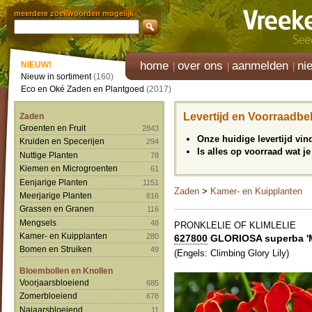
meerdere zoekwoorden mogelijk
home
over ons
aanmelden
ni
NIEUW!
Nieuw in sortiment
(160)
Eco en Oké Zaden en Plantgoed
(2017)
Levertijd en Voorraadbe
Zaden
Groenten en Fruit
2843
Onze huidige levertijd vi
Kruiden en Specerijen
294
Is alles op voorraad wat je
Nuttige Planten
78
Kiemen en Microgroenten
61
Eenjarige Planten
1151
Zaden
>
Kamer- en Kuipplanten
Meerjarige Planten
816
Grassen en Granen
116
Mengsels
48
PRONKLELIE OF KLIMLELIE
Kamer- en Kuipplanten
280
627800
GLORIOSA superba 'M
Bomen en Struiken
49
(Engels: Climbing Glory Lily)
Bloembollen en Knollen
Voorjaarsbloeiend
685
Zomerbloeiend
678
Najaarsbloeiend
11