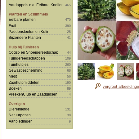
Aardappels e.a. Eetbare Knollen
465
Planten en Schimmels
Eetbare planten
470
Fruit
390
Paddenstoelen en Kefir
28
Bijzondere Planten
41
Hulp bij Tuinieren
Oogst- en Snoeigereedschap
44
Tuingereedschappen
109
Tuinhulpjes
260
Gewasbescherming
68
Mest
56
Zaaihulpmiddelen
190
vergroot afbeelding
Boeken
89
VreekenClub en Zaadgidsen
4
Overigen
Dierenliefde
131
Natuurpotten
38
Aanbiedingen
9