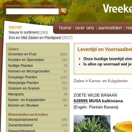
meerdere zoekwoorden mogelijk
home
over ons
aanmelden
ni
NIEUW!
Nieuw in sortiment
(160)
Eco en Oké Zaden en Plantgoed
(2017)
Levertijd en Voorraadbe
Zaden
Groenten en Fruit
2843
Onze huidige levertijd vi
Kruiden en Specerijen
294
Is alles op voorraad wat je
Nuttige Planten
78
Kiemen en Microgroenten
61
Eenjarige Planten
1151
Zaden
>
Kamer- en Kuipplanten
Meerjarige Planten
816
Grassen en Granen
116
Mengsels
48
ZOETE WILDE BANAAN
Kamer- en Kuipplanten
280
628995
MUSA balbisiana
Bomen en Struiken
49
(Engels: Plantain Banana)
Bloembollen en Knollen
Voorjaarsbloeiend
685
Zomerbloeiend
678
Najaarsbloeiend
11