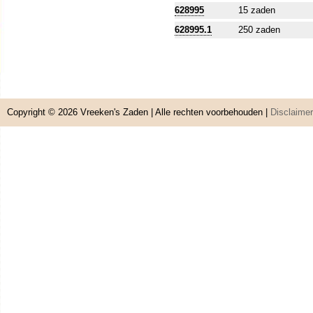
628995
15 zaden
628995.1
250 zaden
Copyright © 2026
Vreeken's Zaden
| Alle rechten voorbehouden |
Disclaimer