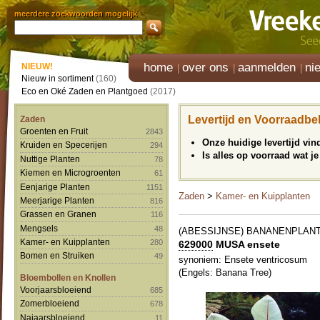
meerdere zoekwoorden mogelijk
home
over ons
aanmelden
ni
NIEUW!
Nieuw in sortiment
(160)
Eco en Oké Zaden en Plantgoed
(2017)
Levertijd en Voorraadbe
Zaden
Groenten en Fruit
2843
Onze huidige levertijd vi
Kruiden en Specerijen
294
Is alles op voorraad wat je
Nuttige Planten
78
Kiemen en Microgroenten
61
Eenjarige Planten
1151
Zaden
>
Kamer- en Kuipplanten
Meerjarige Planten
816
Grassen en Granen
116
Mengsels
48
(ABESSIJNSE) BANANENPLAN
Kamer- en Kuipplanten
280
629000
MUSA ensete
Bomen en Struiken
49
synoniem: Ensete ventricosum
(Engels: Banana Tree)
Bloembollen en Knollen
Voorjaarsbloeiend
685
Zomerbloeiend
678
Najaarsbloeiend
11