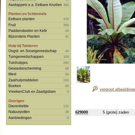
Aardappels e.a. Eetbare Knollen
465
Planten en Schimmels
Eetbare planten
470
Fruit
390
Paddenstoelen en Kefir
28
Bijzondere Planten
41
Hulp bij Tuinieren
Oogst- en Snoeigereedschap
44
Tuingereedschappen
109
Tuinhulpjes
260
Gewasbescherming
68
Mest
56
Zaaihulpmiddelen
190
Boeken
89
vergroot afbeelding
VreekenClub en Zaadgidsen
4
Overigen
Dierenliefde
131
Natuurpotten
629000
5 (grote) zaden
38
Aanbiedingen
9