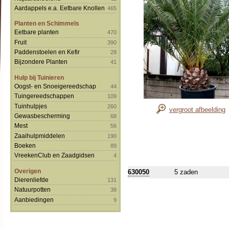
Aardappels e.a. Eetbare Knollen
465
Planten en Schimmels
Eetbare planten
470
Fruit
390
Paddenstoelen en Kefir
28
Bijzondere Planten
41
Hulp bij Tuinieren
Oogst- en Snoeigereedschap
44
Tuingereedschappen
109
Tuinhulpjes
260
vergroot afbeelding
Gewasbescherming
68
Mest
56
Zaaihulpmiddelen
190
Boeken
89
VreekenClub en Zaadgidsen
4
Overigen
630050
5 zaden
Dierenliefde
131
Natuurpotten
38
Aanbiedingen
9