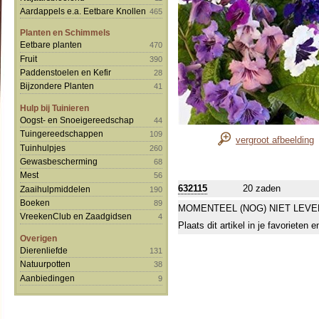
Aardappels e.a. Eetbare Knollen
465
Planten en Schimmels
Eetbare planten
470
Fruit
390
Paddenstoelen en Kefir
28
Bijzondere Planten
41
Hulp bij Tuinieren
Oogst- en Snoeigereedschap
44
Tuingereedschappen
109
vergroot afbeelding
Tuinhulpjes
260
Gewasbescherming
68
Mest
56
632115
20 zaden
Zaaihulpmiddelen
190
Boeken
89
MOMENTEEL (NOG) NIET LEVE
VreekenClub en Zaadgidsen
4
Plaats dit artikel in je favorieten
Overigen
Dierenliefde
131
Natuurpotten
38
Aanbiedingen
9