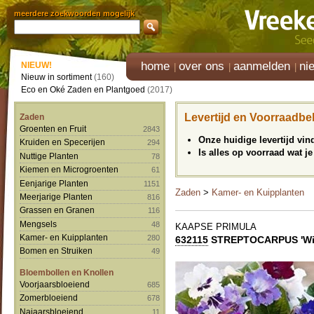
meerdere zoekwoorden mogelijk
home
over ons
aanmelden
ni
NIEUW!
Nieuw in sortiment
(160)
Eco en Oké Zaden en Plantgoed
(2017)
Levertijd en Voorraadbe
Zaden
Groenten en Fruit
2843
Onze huidige levertijd vi
Kruiden en Specerijen
294
Is alles op voorraad wat je
Nuttige Planten
78
Kiemen en Microgroenten
61
Eenjarige Planten
1151
Zaden
>
Kamer- en Kuipplanten
Meerjarige Planten
816
Grassen en Granen
116
Mengsels
48
KAAPSE PRIMULA
Kamer- en Kuipplanten
280
632115
STREPTOCARPUS 'Wie
Bomen en Struiken
49
Bloembollen en Knollen
Voorjaarsbloeiend
685
Zomerbloeiend
678
Najaarsbloeiend
11