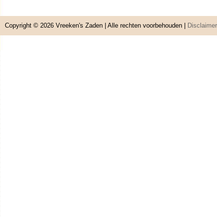
Copyright © 2026
Vreeken's Zaden
| Alle rechten voorbehouden |
Disclaimer