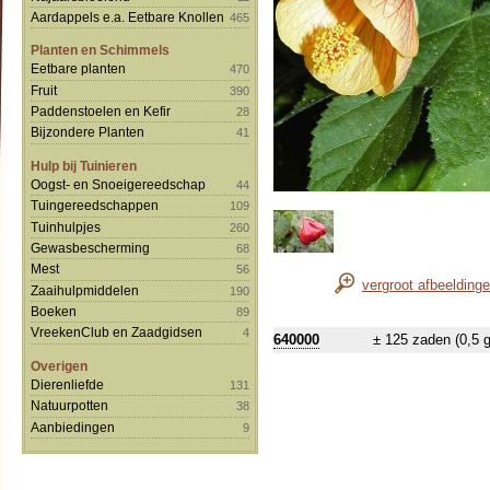
Aardappels e.a. Eetbare Knollen
465
Planten en Schimmels
Eetbare planten
470
Fruit
390
Paddenstoelen en Kefir
28
Bijzondere Planten
41
Hulp bij Tuinieren
Oogst- en Snoeigereedschap
44
Tuingereedschappen
109
Tuinhulpjes
260
Gewasbescherming
68
Mest
56
vergroot afbeelding
Zaaihulpmiddelen
190
Boeken
89
VreekenClub en Zaadgidsen
4
640000
± 125 zaden (0,5 g
Overigen
Dierenliefde
131
Natuurpotten
38
Aanbiedingen
9