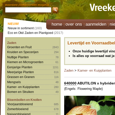
meerdere zoekwoorden mogelijk
home
over ons
aanmelden
ni
NIEUW!
Nieuw in sortiment
(160)
Eco en Oké Zaden en Plantgoed
(2017)
Levertijd en Voorraadbe
Zaden
Groenten en Fruit
2843
Onze huidige levertijd vi
Kruiden en Specerijen
294
Is alles op voorraad wat je
Nuttige Planten
78
Kiemen en Microgroenten
61
Eenjarige Planten
1151
Zaden
>
Kamer- en Kuipplanten
Meerjarige Planten
816
Grassen en Granen
116
Mengsels
48
640000
ABUTILON x hybriden 
Kamer- en Kuipplanten
280
(Engels: Flowering Maple)
Bomen en Struiken
49
Bloembollen en Knollen
Voorjaarsbloeiend
685
Zomerbloeiend
678
Najaarsbloeiend
11