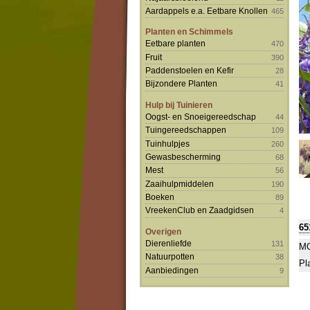
Aardappels e.a. Eetbare Knollen
465
Planten en Schimmels
Eetbare planten
470
Fruit
390
Paddenstoelen en Kefir
28
Bijzondere Planten
41
Hulp bij Tuinieren
Oogst- en Snoeigereedschap
44
Tuingereedschappen
109
Tuinhulpjes
260
Gewasbescherming
68
Mest
56
Zaaihulpmiddelen
190
Boeken
89
VreekenClub en Zaadgidsen
4
65
Overigen
Dierenliefde
131
MO
Natuurpotten
38
Pl
Aanbiedingen
9