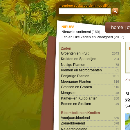
meerdere zoekwoorden mogelijk
home
o
NIEUW!
Nieuw in sortiment
(160)
Eco en Oké Zaden en Plantgoed
(2017)
Zaden
Groenten en Fruit
2843
Kruiden en Specerijen
294
Nuttige Planten
78
Kiemen en Microgroenten
61
Eenjarige Planten
1151
Za
Meerjarige Planten
816
Grassen en Granen
116
Mengsels
48
B
Kamer- en Kuipplanten
280
65
Bomen en Struiken
49
(E
Bloembollen en Knollen
Voorjaarsbloeiend
685
Zomerbloeiend
678
Najaarsbloeiend
11