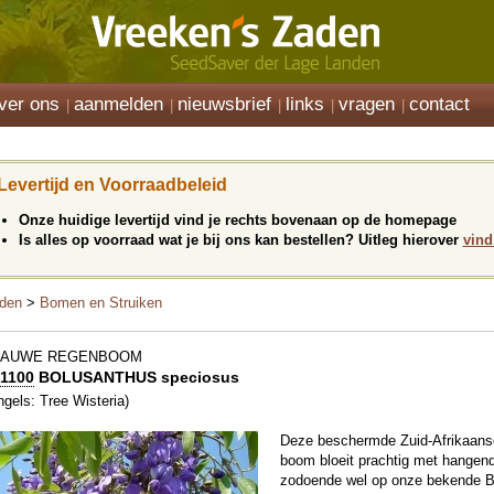
ver ons
aanmelden
nieuwsbrief
links
vragen
contact
Levertijd en Voorraadbeleid
Onze huidige levertijd vind je rechts bovenaan op de homepage
Is alles op voorraad wat je bij ons kan bestellen? Uitleg hierover
vind
den
>
Bomen en Struiken
LAUWE REGENBOOM
1100
BOLUSANTHUS speciosus
ngels: Tree Wisteria)
Deze beschermde Zuid-Afrikaans
boom bloeit prachtig met hangend
zodoende wel op onze bekende B