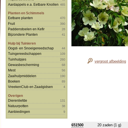
Aardappels e.a. Eetbare Knollen
465
Planten en Schimmels
Eetbare planten
470
Fruit
390
Paddenstoelen en Kefir
28
Bijzondere Planten
41
Hulp bij Tuinieren
Oogst- en Snoeigereedschap
44
Tuingereedschappen
109
Tuinhulpjes
260
vergroot afbeelding
Gewasbescherming
68
Mest
56
Zaaihulpmiddelen
190
Boeken
89
VreekenClub en Zaadgidsen
4
Overigen
Dierenliefde
131
Natuurpotten
38
Aanbiedingen
9
651500
20 zaden (1 g)