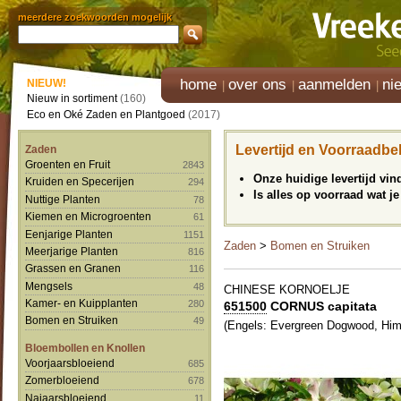
meerdere zoekwoorden mogelijk
home
over ons
aanmelden
ni
NIEUW!
Nieuw in sortiment
(160)
Eco en Oké Zaden en Plantgoed
(2017)
Levertijd en Voorraadbe
Zaden
Groenten en Fruit
2843
Onze huidige levertijd vi
Kruiden en Specerijen
294
Is alles op voorraad wat je
Nuttige Planten
78
Kiemen en Microgroenten
61
Eenjarige Planten
1151
Zaden
>
Bomen en Struiken
Meerjarige Planten
816
Grassen en Granen
116
Mengsels
48
CHINESE KORNOELJE
Kamer- en Kuipplanten
280
651500
CORNUS capitata
Bomen en Struiken
49
(Engels: Evergreen Dogwood, Himi
Bloembollen en Knollen
Voorjaarsbloeiend
685
Zomerbloeiend
678
Najaarsbloeiend
11