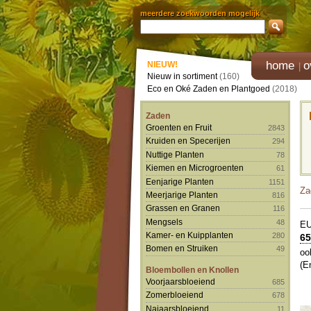
meerdere zoekwoorden mogelijk
home
o
NIEUW!
Nieuw in sortiment
(160)
Eco en Oké Zaden en Plantgoed
(2018)
Zaden
Groenten en Fruit
2843
Kruiden en Specerijen
294
Nuttige Planten
78
Kiemen en Microgroenten
61
Eenjarige Planten
1151
Za
Meerjarige Planten
816
Grassen en Granen
116
Mengsels
48
E
Kamer- en Kuipplanten
280
65
Bomen en Struiken
49
oo
(E
Bloembollen en Knollen
Voorjaarsbloeiend
685
Zomerbloeiend
678
Najaarsbloeiend
11