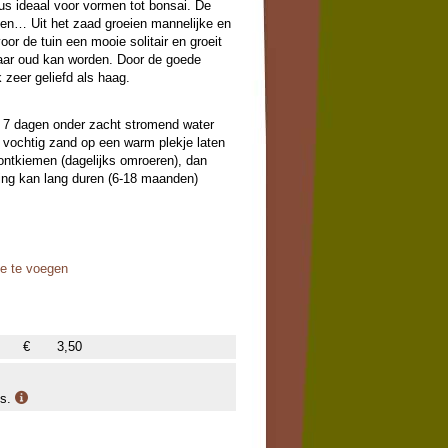
us ideaal voor vormen tot bonsai. De
elen… Uit het zaad groeien mannelijke en
voor de tuin een mooie solitair en groeit
jaar oud kan worden. Door de goede
 zeer geliefd als haag.
t 7 dagen onder zacht stromend water
 vochtig zand op een warm plekje laten
ontkiemen (dagelijks omroeren), dan
ing kan lang duren (6-18 maanden)
oe te voegen
€
3,50
is.