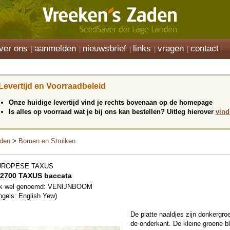
ver ons
aanmelden
nieuwsbrief
links
vragen
contact
Levertijd en Voorraadbeleid
Onze huidige levertijd vind je rechts bovenaan op de homepage
Is alles op voorraad wat je bij ons kan bestellen? Uitleg hierover
vind
den
>
Bomen en Struiken
UROPESE TAXUS
2700
TAXUS baccata
k wel genoemd: VENIJNBOOM
ngels: English Yew)
De platte naaldjes zijn donkergr
de onderkant. De kleine groene bl