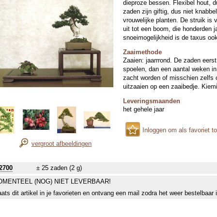
dieproze bessen. Flexibel hout, d
zaden zijn giftig, dus niet knabb
vrouwelijke planten. De struik is 
uit tot een boom, die honderden 
snoeimogelijkheid is de taxus ook
Zaaimethode
Zaaien: jaarrrond. De zaden eers
spoelen, dan een aantal weken in
zacht worden of misschien zelfs 
uitzaaien op een zaaibedje. Kiem
Leveringsmaanden
het gehele jaar
Inloggen om als favoriet t
vergroot afbeeldingen
2700
± 25 zaden (2 g)
MENTEEL (NOG) NIET LEVERBAAR!
aats dit artikel in je favorieten en ontvang een mail zodra het weer bestelbaar 