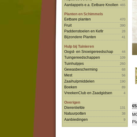
Aardappels e.a. Eetbare Knollen
465
Planten en Schimmels
Eetbare planten
470
Fruit
390
Paddenstoelen en Kefir
28
Bijzondere Planten
41
Hulp bij Tuinieren
Oogst- en Snoeigereedschap
44
Tuingereedschappen
109
Tuinhulpjes
260
Gewasbescherming
68
Mest
56
Zaaihulpmiddelen
190
Boeken
89
VreekenClub en Zaadgidsen
4
Overigen
65
Dierenliefde
131
Natuurpotten
38
MO
Aanbiedingen
9
Pl