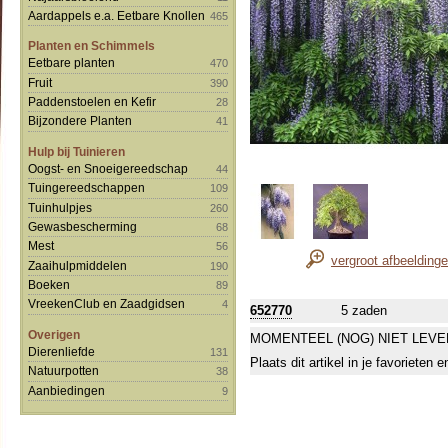
Aardappels e.a. Eetbare Knollen
465
Planten en Schimmels
Eetbare planten
470
Fruit
390
Paddenstoelen en Kefir
28
Bijzondere Planten
41
Hulp bij Tuinieren
Oogst- en Snoeigereedschap
44
Tuingereedschappen
109
Tuinhulpjes
260
Gewasbescherming
68
Mest
56
vergroot afbeelding
Zaaihulpmiddelen
190
Boeken
89
VreekenClub en Zaadgidsen
4
652770
5 zaden
Overigen
MOMENTEEL (NOG) NIET LEVE
Dierenliefde
131
Plaats dit artikel in je favorieten
Natuurpotten
38
Aanbiedingen
9