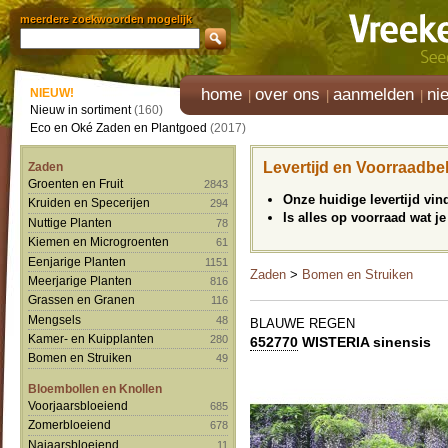
meerdere zoekwoorden mogelijk
home
over ons
aanmelden
ni
NIEUW!
Nieuw in sortiment
(160)
Eco en Oké Zaden en Plantgoed
(2017)
Levertijd en Voorraadbe
Zaden
Groenten en Fruit
2843
Onze huidige levertijd vi
Kruiden en Specerijen
294
Is alles op voorraad wat je
Nuttige Planten
78
Kiemen en Microgroenten
61
Eenjarige Planten
1151
Zaden
>
Bomen en Struiken
Meerjarige Planten
816
Grassen en Granen
116
Mengsels
48
BLAUWE REGEN
Kamer- en Kuipplanten
280
652770
WISTERIA sinensis
Bomen en Struiken
49
Bloembollen en Knollen
Voorjaarsbloeiend
685
Zomerbloeiend
678
Najaarsbloeiend
11