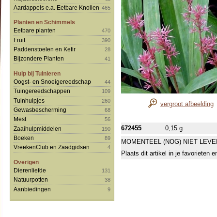
Aardappels e.a. Eetbare Knollen
465
Planten en Schimmels
Eetbare planten
470
Fruit
390
Paddenstoelen en Kefir
28
Bijzondere Planten
41
Hulp bij Tuinieren
Oogst- en Snoeigereedschap
44
Tuingereedschappen
109
Tuinhulpjes
260
vergroot afbeelding
Gewasbescherming
68
Mest
56
672455
0,15 g
Zaaihulpmiddelen
190
Boeken
89
MOMENTEEL (NOG) NIET LEVE
VreekenClub en Zaadgidsen
4
Plaats dit artikel in je favorieten
Overigen
Dierenliefde
131
Natuurpotten
38
Aanbiedingen
9