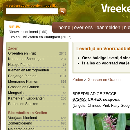
meerdere zoekwoorden mogelijk
home
over ons
aanmelden
ni
NIEUW!
Nieuw in sortiment
(160)
Eco en Oké Zaden en Plantgoed
(2017)
Levertijd en Voorraadbe
Zaden
Groenten en Fruit
2843
Onze huidige levertijd vi
Kruiden en Specerijen
294
Is alles op voorraad wat je
Nuttige Planten
78
Kiemen en Microgroenten
61
Eenjarige Planten
1151
Zaden
>
Grassen en Granen
Meerjarige Planten
816
Grassen en Granen
116
Mengsels
48
BREEDBLADIGE ZEGGE
Kamer- en Kuipplanten
280
672455
CAREX scaposa
Bomen en Struiken
49
(Engels: Chinese Pink Fairy Sedg
Bloembollen en Knollen
Voorjaarsbloeiend
685
Zomerbloeiend
678
Najaarsbloeiend
11