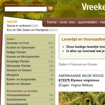
meerdere zoekwoorden mogelijk
home
over ons
aanmelden
ni
NIEUW!
Nieuw in sortiment
(160)
Eco en Oké Zaden en Plantgoed
(2017)
Levertijd en Voorraadbe
Zaden
Groenten en Fruit
2843
Onze huidige levertijd vi
Kruiden en Specerijen
294
Is alles op voorraad wat je
Nuttige Planten
78
Kiemen en Microgroenten
61
Eenjarige Planten
1151
Zaden
>
Grassen en Granen
Meerjarige Planten
816
Grassen en Granen
116
Mengsels
48
AMERIKAANSE WILDE ROGGE
Kamer- en Kuipplanten
280
673375
Elymus virginicus
Bomen en Struiken
49
(Engels: Virginia Wildrye)
Bloembollen en Knollen
Voorjaarsbloeiend
685
Zomerbloeiend
678
Najaarsbloeiend
11