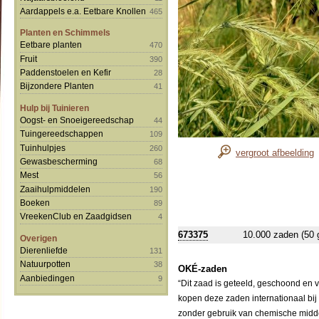
Aardappels e.a. Eetbare Knollen
465
Planten en Schimmels
Eetbare planten
470
Fruit
390
Paddenstoelen en Kefir
28
Bijzondere Planten
41
Hulp bij Tuinieren
Oogst- en Snoeigereedschap
44
Tuingereedschappen
109
Tuinhulpjes
260
vergroot afbeelding
Gewasbescherming
68
Mest
56
Zaaihulpmiddelen
190
Boeken
89
VreekenClub en Zaadgidsen
4
673375
10.000 zaden (50 
Overigen
Dierenliefde
131
Natuurpotten
38
OKÉ-zaden
Aanbiedingen
9
“Dit zaad is geteeld, geschoond en 
kopen deze zaden internationaal bij
zonder gebruik van chemische middele